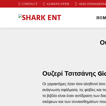
Skip
CONTACT
ALWAYS OPEN
+880 1519462595
to
content
HOM
Ο
Ουζερί Τσιτσάνης Gi
Οι χαρακτήρες ήταν όσο αληθινοί όσο 
ανάγνωση σφάλματα, τις φοβίες και τι
το βιβλίο είναι έναν αντίδραση των δ
σκέψεων και των συναισθημάτων που α