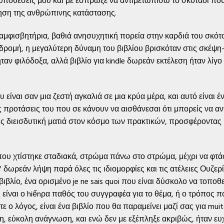
 υποθέσεις μου και με έσπρωξε να αντιμετωπίσω το σκοτάδι που
νηση της ανθρώπινης κατάστασης.
αμφισβητήρια, βαθιά ανησυχητική πορεία στην καρδιά του σκότ
ρομή, η μεγαλύτερη δύναμη του βιβλίου βρισκόταν στις σκέψη
ν φιλόδοξα, αλλά βιβλίο για kindle δωρεάν εκτέλεση ήταν λίγο
 είναι σαν μια ζεστή αγκαλιά σε μια κρύα μέρα, και αυτό είναι έ
ς προτάσεις του που σε κάνουν να αισθάνεσαι ότι μπορείς να αν
ης διεισδυτική ματιά στον κόσμο των πρακτικών, προσφέροντας 
που χτίστηκε σταδιακά, στρώμα πάνω στο στρώμα, μέχρι να φτάσε
δωρεάν λήψη παρά όλες τις ιδιομορφίες και τις ατέλειες Ουζερί
ιβλίο, ένα ορισμένο je ne sais quoi που είναι δύσκολο να τοποθε
ναι ο hiểnρα παθός του συγγραφέα για το θέμα, ή ο τρόπος που 
ε ο λόγος, είναι ένα βιβλίο που θα παραμείνει μαζί σας για mui
ξη, εύκολη ανάγνωση, και ενώ δεν με εξέπληξε ακριβώς, ήταν ευ