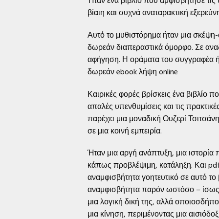
Ήταν ένα βιβλίο που αμφισβήτησε τις
βίαιη και συχνά αναταρακτική εξερεύ
Αυτό το μυθιστόρημα ήταν μια σκέψη-
δωρεάν διαπεραστικά όμορφο. Σε αναδ
αφήγηση. Η οράματα του συγγραφέα ήτα
δωρεάν ebook λήψη online
Καιρικές φορές βρίσκεις ένα βιβλίο που
απαλές υπενθυμίσεις και τις πρακτικέ
παρέχει μια μοναδική Ουζερί Τσιτσάν
σε μια κοινή εμπειρία.
Ήταν μια αργή ανάπτυξη, μια ιστορία 
κάπως προβλέψιμη, κατάληξη. Και pdf 
αναμφισβήτητα γοητευτικό σε αυτό το β
αναμφισβήτητα παρόν ωστόσο – ίσως εί
μια λογική δική της, αλλά οποιοσδήποτ
μια κίνηση, περιμένοντας μια αισιόδο