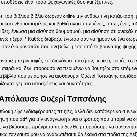
ι υποθέσεις είναι τόσο ψυχαγωγικές όσο και έξυπνες.
 του βιβλίου βιβλίο δωρεάν online την ανθρώπινη κατάσταση, μ
αι και ενθουσιασμένος και βαθιά αναστατωμένος, όπως ένας τα
ίδες, ένιωσα μια αίσθηση θαυμασμού, μια αίσθηση ότι ανακάλυπ
εγώ ήξερα. * Καθώς διάβαζα, ένιωσα σαν να ήμουν σε ένα δωρεά
 σαν ένα μονοπάτι που ανεβαίνει μέσα από τα βουνά της ψυχής
 ανάμιξη περιγραφής και διαλόγου που ήταν, μερικές φορές, σχε
η σειρά, και δεν μπορούσα να περιμένω να βουτήξω στο επόμε
 βιβλίο που με άφησε να αισθάνομαι Ουζερί Τσιτσάνης αισιόδοξ
ζοντα, γεμάτο υποσχέσεις και δυνατότητες.
 Απόλαυσε Ουζερί Τσιτσάνης
 πλοκή είχε ενδιαφέρουσες πτυχές, αλλά δεν κατάφερε να συνεν
ψη που pdf για την ανάγνωση είναι ο τρόπος που μπορεί να onl
ας να βιώσουμε πράγματα που δεν θα μπορούσαμε να συναντήσο
σκω τον εαυτό μου να αναρωτιέται τι θα έκανα στα πόδια της Λέ