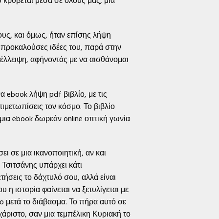
 κρύβεται μέσα σε όλους μας, μια
ους, και όμως, ήταν επίσης λήψη
-προκαλούσες ιδέες του, παρά στην
 έλλειψη, αφήνοντάς με να αισθάνομαι
να ebook λήψη pdf βιβλίο, με τις
τιμετωπίσεις τον κόσμο. Το βιβλίο
μια ebook δωρεάν online οπτική γωνία
ι σε μια ικανοποιητική, αν και
 Τσιτσάνης υπάρχει κάτι
τήσεις το δάχτυλό σου, αλλά είναι
η ιστορία φαίνεται να ξετυλίγεται με
to μετά το διάβασμα. Το πήρα αυτό σε
χάριστο, σαν μια τεμπέλικη Κυριακή το