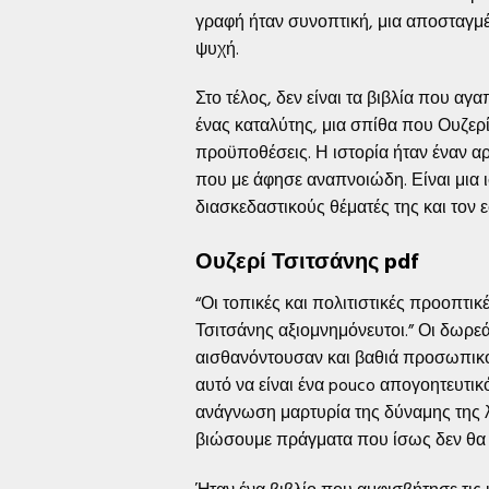
γραφή ήταν συνοπτική, μια αποσταγμέν
ψυχή.
Στο τέλος, δεν είναι τα βιβλία που αγ
ένας καταλύτης, μια σπίθα που Ουζερ
προϋποθέσεις. Η ιστορία ήταν έναν α
που με άφησε αναπνοιώδη. Είναι μια 
διασκεδαστικούς θέματές της και τον 
Ουζερί Τσιτσάνης pdf
“Οι τοπικές και πολιτιστικές προοπτικ
Τσιτσάνης αξιομνημόνευτοι.” Οι δωρε
αισθανόντουσαν και βαθιά προσωπικοί
αυτό να είναι ένα pouco απογοητευτικ
ανάγνωση μαρτυρία της δύναμης της λο
βιώσουμε πράγματα που ίσως δεν θα ε