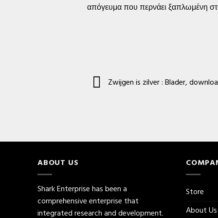
απόγευμα που περνάει ξαπλωμένη στ
Zwijgen is zilver : Blader, downlo
ABOUT US
COMPA
Shark Enterprise has been a
Store
comprehensive enterprise that
About Us
integrated research and development.