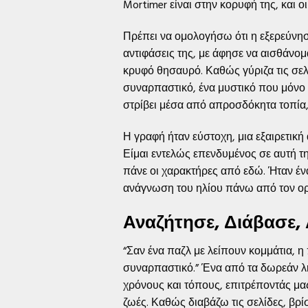
Mortimer είναι στην κορυφή της, και ο
Πρέπει να ομολογήσω ότι η εξερεύνηση
αντιφάσεις της, με άφησε να αισθάνομ
κρυφό θησαυρό. Καθώς γύριζα τις σελ
συναρπαστικό, ένα μυστικό που μόνο 
στρίβει μέσα από απροσδόκητα τοπία,
Η γραφή ήταν εύστοχη, μια εξαιρετική
Είμαι εντελώς επενδυμένος σε αυτή τ
πάνε οι χαρακτήρες από εδώ. Ήταν ένα
ανάγνωση του ηλίου πάνω από τον ορί
Αναζήτησε, Διάβασε,
“Σαν ένα παζλ με λείπουν κομμάτια, η
συναρπαστικό.” Ένα από τα δωρεάν λή
χρόνους και τόπους, επιτρέποντάς μ
ζωές. Καθώς διαβάζω τις σελίδες, βρί