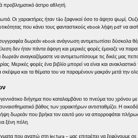
ά προβληματικό άστρο αθλητή.
ωτιά. Οι χαρακτήρες ήταν tão ξαφνικοί όσο το άψητο ψωμί, Ουζε
ικότητας που κάνει τους φανταστικούς ebook λήψη pdf να αισθ
υγγραφέα δωρεάν ebook ανάγνωση αντιμετωπίσει δύσκολα θέμ
τέλεση δεν ήταν πάντα άψογη και μερικές φορές έμοιαζε να παρα
ία δωρεάν αναγκαζόμαστε να αντιμετωπίσουμε τις δικές μας πεπο
ίας. Μερικές φορές ένα βιβλίο μπορεί να είναι και ανακλαστικό
 τα σκέψιμα και τα θέματα του να παραμένουν μακράν μετά την 
ων
εννιάτικο διήγημα που καταλαμβάνει το πνεύμα του χρόνου με θ
 συναισθηματικό βάθος των χαρακτήρων αντισταθμίζει. Η οικοδ
ά λήψη δωρεάν που βρήκα τον εαυτό μου να απορροφάται πλήρω
ια ξένη πόλη.
άγματα που αγαπώ στη lectura – μας επιτρέπει να ξεφύγουμε σε 