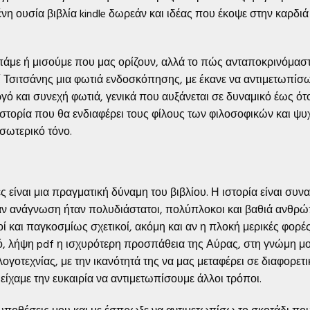
η ουσία βιβλία kindle δωρεάν και ιδέας που έκοψε στην καρδιά
απάμε ή μισούμε που μας ορίζουν, αλλά το πώς ανταποκρινόμαστε
ί Τσιτσάνης μια φωτιά ενδοσκόπησης, με έκανε να αντιμετωπίσω
ργό και συνεχή φωτιά, γενικά που αυξάνεται σε δυναμικό έως ό
ιστορία που θα ενδιαφέρει τους φίλους των φιλοσοφικών και ψ
εσωτερικό τόνο.
ές είναι μια πραγματική δύναμη του βιβλίου. Η ιστορία είναι συ
άν ανάγνωση ήταν πολυδιάστατοι, πολύπλοκοι και βαθιά ανθρώπι
 και παγκοσμίως σχετικοί, ακόμη και αν η πλοκή μερικές φορές
ό, λήψη pdf η ισχυρότερη προσπάθεια της Αύρας, στη γνώμη μου
γοτεχνίας, με την ικανότητά της να μας μεταφέρει σε διαφορετι
ίχαμε την ευκαιρία να αντιμετωπίσουμε άλλοι τρόποι.