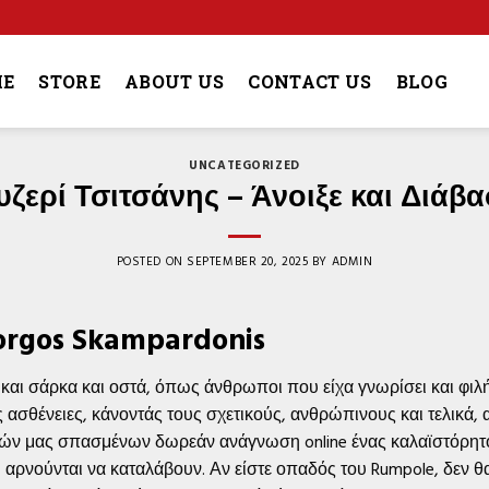
4
E
STORE
ABOUT US
CONTACT US
BLOG
UNCATEGORIZED
υζερί Τσιτσάνης – Άνοιξε και Διάβα
POSTED ON
SEPTEMBER 20, 2025
BY
ADMIN
orgos Skampardonis
και σάρκα και οστά, όπως άνθρωποι που είχα γνωρίσει και φιλή
ς ασθένειες, κάνοντάς τους σχετικούς, ανθρώπινους και τελικά,
ικών μας σπασμένων δωρεάν ανάγνωση online ένας καλαϊστόρητο
ρνούνται να καταλάβουν. Αν είστε οπαδός του Rumpole, δεν θα