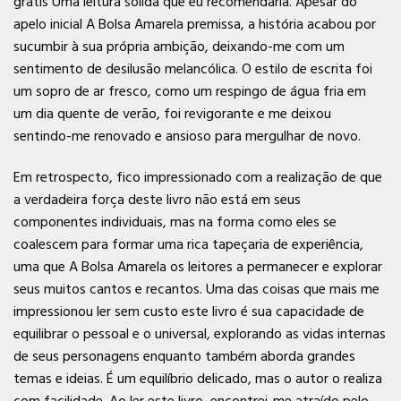
grátis Uma leitura sólida que eu recomendaria. Apesar do
apelo inicial A Bolsa Amarela premissa, a história acabou por
sucumbir à sua própria ambição, deixando-me com um
sentimento de desilusão melancólica. O estilo de escrita foi
um sopro de ar fresco, como um respingo de água fria em
um dia quente de verão, foi revigorante e me deixou
sentindo-me renovado e ansioso para mergulhar de novo.
Em retrospecto, fico impressionado com a realização de que
a verdadeira força deste livro não está em seus
componentes individuais, mas na forma como eles se
coalescem para formar uma rica tapeçaria de experiência,
uma que A Bolsa Amarela os leitores a permanecer e explorar
seus muitos cantos e recantos. Uma das coisas que mais me
impressionou ler sem custo este livro é sua capacidade de
equilibrar o pessoal e o universal, explorando as vidas internas
de seus personagens enquanto também aborda grandes
temas e ideias. É um equilíbrio delicado, mas o autor o realiza
com facilidade. Ao ler este livro, encontrei-me atraído pelo