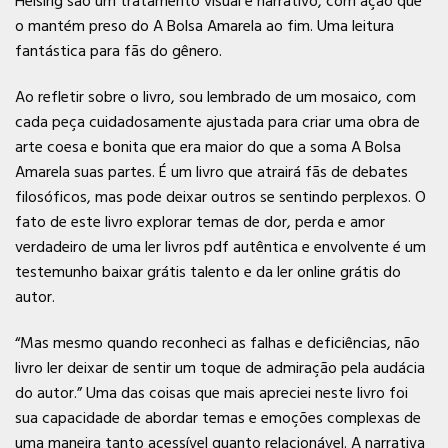
Helsing são um tratamento visual e narrativo, com ação que
o mantém preso do A Bolsa Amarela ao fim. Uma leitura
fantástica para fãs do gênero.
Ao refletir sobre o livro, sou lembrado de um mosaico, com
cada peça cuidadosamente ajustada para criar uma obra de
arte coesa e bonita que era maior do que a soma A Bolsa
Amarela suas partes. É um livro que atrairá fãs de debates
filosóficos, mas pode deixar outros se sentindo perplexos. O
fato de este livro explorar temas de dor, perda e amor
verdadeiro de uma ler livros pdf autêntica e envolvente é um
testemunho baixar grátis talento e da ler online grátis do
autor.
“Mas mesmo quando reconheci as falhas e deficiências, não
livro ler deixar de sentir um toque de admiração pela audácia
do autor.” Uma das coisas que mais apreciei neste livro foi
sua capacidade de abordar temas e emoções complexas de
uma maneira tanto acessível quanto relacionável. A narrativa