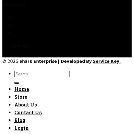
Information
Privacy Policy
Refund & Returns
Terms & Conditions
Get Connect
© 2026
Shark Enterprise | Developed By
Service Key.
Search
for:
Home
Store
About Us
Contact Us
Blog
Login