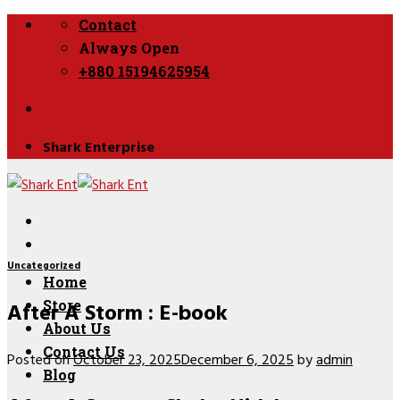
Skip
Contact
to
Always Open
content
+880 15194625954
Shark Enterprise
Uncategorized
Home
After A Storm : E-book
Store
About Us
Contact Us
Posted on
October 23, 2025
December 6, 2025
by
admin
Blog