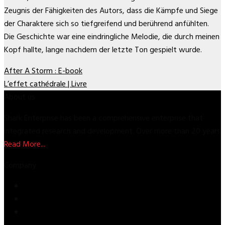
Zeugnis der Fähigkeiten des Autors, dass die Kämpfe und Siege
der Charaktere sich so tiefgreifend und berührend anfühlten.
Die Geschichte war eine eindringliche Melodie, die durch meinen
Kopf hallte, lange nachdem der letzte Ton gespielt wurde.
After A Storm : E-book
L’effet cathédrale | Livre
About us
Shark Enterprise has been a comprehensive enterprise that
integrated research and development. Over more than 20 years
Read More...
Company
Store
About Us
Contact Us