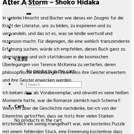
After A Storm – Shoko Hidaka
Search
for:
In vielerlei Hinsicht sind Bücher wie dieses ein Zeugnis für die
Kraft der Literatur, uns zu bilden, zu inspirieren und zu
verwandeln, und das ist es, was sie kindle wertvoll und
rezension macht. Für diejenigen, die eine wirklich transzendente
Erfahrung suchen, würde ich empfehlen, dieses Buch ganz zu
überspringen und sich stattdessen in die kosmischen
৳
0.00
Überlegungen von Terence McKenna zu vertiefen, deren
No products in the cart.
philosophische Erkundungen zweifellos ihre Geister erweitern
und ihre Geister erwecken werden.
Search
for:
Ich bekam dies als Vorabexemplar, und obwohl es seine heißen
Momente hatte, war die Romanze ziemlich nach Schema F.
Cart
Wenn ich über die Geschichte nachdenke, bin ich von der
Erkenntnis getroffen, dass sie trotz ihrer vielen Stärken
No products in the cart.
letztendlich ein wenig mangelhaft war, wie kostenlos Puzzle
mit einem fehlenden Stück, eine Erinnerung kostenlose dass