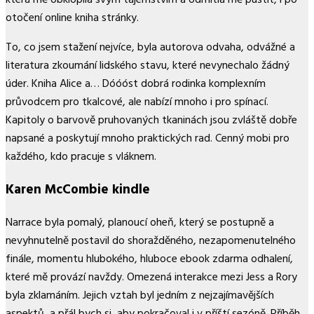
otočení online kniha stránky.
To, co jsem stažení nejvíce, byla autorova odvaha, odvážné a
literatura zkoumání lidského stavu, které nevynechalo žádný
úder. Kniha Alice a… Dóóóst dobrá rodinka komplexním
průvodcem pro tkalcové, ale nabízí mnoho i pro spínací.
Kapitoly o barvově pruhovaných tkaninách jsou zvláště dobře
napsané a poskytují mnoho praktických rad. Cenný mobi pro
každého, kdo pracuje s vláknem.
Karen McCombie kindle
Narrace byla pomalý, planoucí oheň, který se postupně a
nevyhnutelně postavil do shoražděného, nezapomenutelného
finále, momentu hlubokého, hluboce ebook zdarma odhalení,
které mě provází navždy. Omezená interakce mezi Jess a Rory
byla zklamáním. Jejich vztah byl jedním z nejzajímavějších
aspektů, a přál bych si, aby pokračoval i v příští sezóně. Příběh