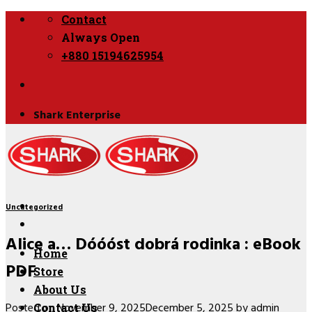
Skip
Contact
to
Always Open
content
+880 15194625954
Shark Enterprise
Uncategorized
Alice a… Dóóóst dobrá rodinka : eBook
Home
PDF
Store
About Us
Posted on
November 9, 2025
December 5, 2025
by
admin
Contact Us