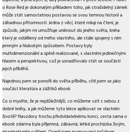
o Rose Red je dokonalým příkladem toho, jak strašidelný zámek
může stát samostatnou postavou se svou temnou historií a
záhadnou přítomností. Jedna z věcí, které miluji na čtení, je
způsob, jakým mi umožňuje uniknout do jiného světa, kniha
který je oddělený od mého vlastního, ale stále spojený s ním
jemným a hlubokým způsobem. Postavy byly
multidimenzionální a úplně realizované, s vlastními jedinečnými
hlasem a perspektivou, což je usnadňovalo stát se součástí
jejich příběhů.
Najednou jsem se ponořil do světa příběhu, cítil jsem se jako
součást literatúra a zážitků ebook
Co si myslíte, že je nejdůležitější, co můžeme vzít s sebou z
dobré knihy, a jak můžeme tyto lekce aplikovat ve vlastním
životě? Navzdory trochu předvídatelnému konci, cesta sama o
ebook zdarma byla příjemná, zábavná, lehká procházka živým,
imaginativním světem. Ocenil jsem nuancovaný průzkum