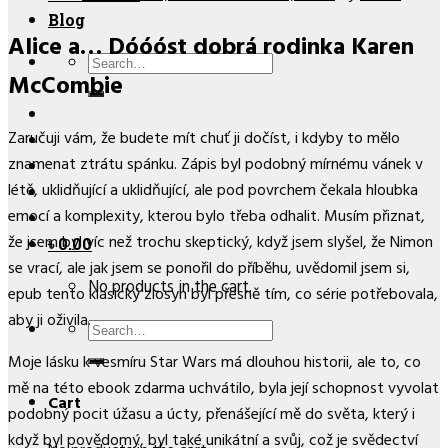
Blog
Alice a… Dóóóst dobrá rodinka Karen
Search
McCombie
for:
Zaručuji vám, že budete mít chuť ji dočíst, i kdyby to mělo
znamenat ztrátu spánku. Zápis byl podobný mírnému vánek v
létě, uklidňující a uklidňující, ale pod povrchem čekala hloubka
emocí a komplexity, kterou bylo třeba odhalit. Musím přiznat,
že jsem byl víc než trochu skeptický, když jsem slyšel, že Nimon
৳
0.00
se vrací, ale jak jsem se ponořil do příběhu, uvědomil jsem si,
No products in the cart.
epub tento klasický zlosyn byl přesně tím, co série potřebovala,
aby ji oživila.
Search
for:
Moje lásku k vesmíru Star Wars má dlouhou historii, ale to, co
mě na této ebook zdarma uchvátilo, byla její schopnost vyvolat
Cart
podobný pocit úžasu a úcty, přenášející mě do světa, který i
když byl povědomý, byl také unikátní a svůj, což je svědectví