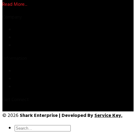
Read More...
Company
Store
About Us
Contact Us
Information
Privacy Policy
Refund & Returns
Terms & Conditions
Get Connect
© 2026
Shark Enterprise | Developed By
Service Key.
Search
for: