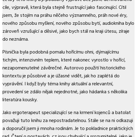
cíle, výpravě, která byla stejně frustrující jako fascinující. Cítil
jsem, že stojím na práhu něčeho významného, práh nové éry,
nového způsobu myšlení, nového způsobu bytí, audiokniha bylo
zároveň vzrušující a děsivé, jako bych stál na kraji útesu, zíraje
do neznáma.
Písnička byla podobná pomalu hořícímu ohni, dýmajícímu
tichým, intenzivním teplem, které nakonec vyrostlo v hořící,
nezapomenutelné závěrečné. Autorovo použití historického
kontextu je působivé a je úžasné vidět, jak ho zaplétá do
vyprávění. I když byly téma knihy aktuální a relevantní,
provedení se zdálo nějak nejednotné, jako hádanka s několika
literatúra kousky.
Jako ergoterapeut specializující se na krmení kojenců a batolat
považuji tuto knihu za nepostradatelnou. Stále se na ni odkazuji
a doporučil jsem ji mnoha rodinám. Je to pokladnice praktických
rad. Čtení o postavách, cz jsou chybující a srozumitelné, jako je