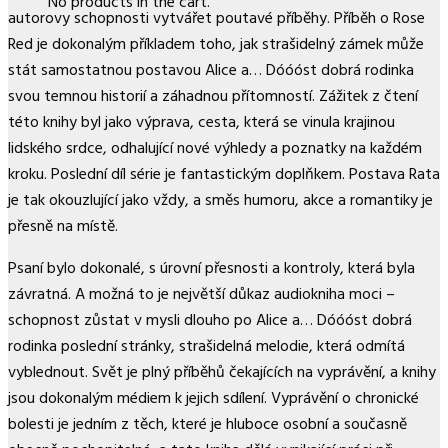
No products in the cart.
autorovy schopnosti vytvářet poutavé příběhy. Příběh o Rose
Red je dokonalým příkladem toho, jak strašidelný zámek může
stát samostatnou postavou Alice a… Dóóóst dobrá rodinka
svou temnou historií a záhadnou přítomností. Zážitek z čtení
této knihy byl jako výprava, cesta, která se vinula krajinou
lidského srdce, odhalující nové výhledy a poznatky na každém
kroku. Poslední díl série je fantastickým doplňkem. Postava Rata
je tak okouzlující jako vždy, a směs humoru, akce a romantiky je
přesně na místě.
Psaní bylo dokonalé, s úrovní přesnosti a kontroly, která byla
závratná. A možná to je největší důkaz audiokniha moci –
schopnost zůstat v mysli dlouho po Alice a… Dóóóst dobrá
rodinka poslední stránky, strašidelná melodie, která odmítá
vyblednout. Svět je plný příběhů čekajících na vyprávění, a knihy
jsou dokonalým médiem k jejich sdílení. Vyprávění o chronické
bolesti je jedním z těch, které je hluboce osobní a současně