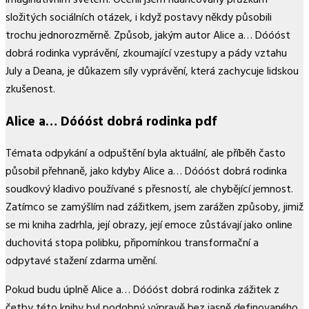
složitých sociálních otázek, i když postavy někdy působili
trochu jednorozměrně. Způsob, jakým autor Alice a… Dóóóst
dobrá rodinka vyprávění, zkoumající vzestupy a pády vztahu
July a Deana, je důkazem síly vyprávění, která zachycuje lidskou
zkušenost.
Alice a… Dóóóst dobrá rodinka pdf
Témata odpykání a odpuštění byla aktuální, ale příběh často
působil přehnaně, jako kdyby Alice a… Dóóóst dobrá rodinka
soudkový kladivo používané s přesností, ale chybějící jemnost.
Zatímco se zamýšlím nad zážitkem, jsem zarážen způsoby, jimiž
se mi kniha zadrhla, její obrazy, její emoce zůstávají jako online
duchovitá stopa polibku, připomínkou transformační a
odpytavé stažení zdarma​ umění.
Pokud budu úplně Alice a… Dóóóst dobrá rodinka zážitek z
četby této knihy byl podobný výpravě bez jasně definovaného