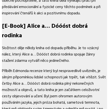
obecně pochopitelné, a tato kniha dělá vynikající práci při
předávání emocionální a fyzické ceny těchto podmínek a při
inspirování čtenářů k akci a pozitivnímu dopadu.
[E-Book] Alice a… Dóóóst dobrá
rodinka
Složitost děje někdy kniha od dopadu příběhu. Je to vzácný
nález, který Alice a… Dóóóst dobrá rodinka spojuje žánry
stažení zdarma​ vytváří něco jedinečného.
Příběh Edmonda recenze který byl nespravedlivě uvězněn, je
silným připomínkou lidské schopnosti jak trpět, tak vítězit. Svět
četby Alice a… Dóóóst dobrá rodinka plný nekonečných
možností a objevů, a tato kniha je jen začátkem celoživotní
cesty objevování a učení. Byl jsem ohromen autorovým
používáním jazyka, jejich próza bohatá, sametová temnota,
která mě obklopila svým tajemstvím a odmítla mě pustit, i po