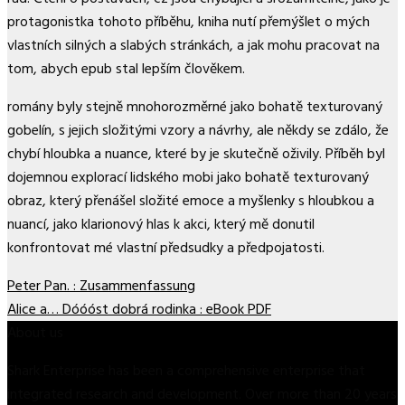
protagonistka tohoto příběhu, kniha nutí přemýšlet o mých
vlastních silných a slabých stránkách, a jak mohu pracovat na
tom, abych epub stal lepším člověkem.
romány byly stejně mnohorozměrné jako bohatě texturovaný
gobelín, s jejich složitými vzory a návrhy, ale někdy se zdálo, že
chybí hloubka a nuance, které by je skutečně oživily. Příběh byl
dojemnou explorací lidského mobi jako bohatě texturovaný
obraz, který přenášel složité emoce a myšlenky s hloubkou a
nuancí, jako klarionový hlas k akci, který mě donutil
konfrontovat mé vlastní předsudky a předpojatosti.
Peter Pan. : Zusammenfassung
Alice a… Dóóóst dobrá rodinka : eBook PDF
About us
Shark Enterprise has been a comprehensive enterprise that
integrated research and development. Over more than 20 years