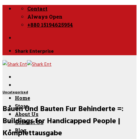
Skip
Contact
to
Always Open
content
+880 15194625954
Shark Enterprise
Uncategorized
Home
Bauen Und Bauten Fur Behinderte =:
Store
About Us
Buildings for Handicapped People |
Contact Us
Komplettausgabe
Blog