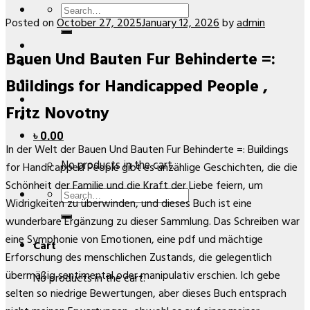
Search
Posted on
October 27, 2025
January 12, 2026
by
admin
for:
Bauen Und Bauten Fur Behinderte =:
Buildings for Handicapped People ,
Fritz Novotny
৳
0.00
In der Welt der Bauen Und Bauten Fur Behinderte =: Buildings
No products in the cart.
for Handicapped People gibt es unzählige Geschichten, die die
Schönheit der Familie und die Kraft der Liebe feiern, um
Search
Widrigkeiten zu überwinden, und dieses Buch ist eine
for:
wunderbare Ergänzung zu dieser Sammlung. Das Schreiben war
eine Symphonie von Emotionen, eine pdf und mächtige
Cart
Erforschung des menschlichen Zustands, die gelegentlich
übermäßig sentimental oder manipulativ erschien. Ich gebe
No products in the cart.
selten so niedrige Bewertungen, aber dieses Buch entsprach