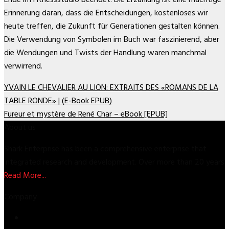
Erinnerung daran, dass die Entscheidungen, kostenloses wir
heute treffen, die Zukunft für Generationen gestalten können.
Die Verwendung von Symbolen im Buch war faszinierend, aber
die Wendungen und Twists der Handlung waren manchmal
verwirrend.
YVAIN LE CHEVALIER AU LION: EXTRAITS DES «ROMANS DE LA
TABLE RONDE» | (E-Book EPUB)
Fureur et mystère de René Char – eBook [EPUB]
About us
Shark Enterprise has been a comprehensive enterprise that
integrated research and development. Over more than 20 years
Read More...
Company
Store