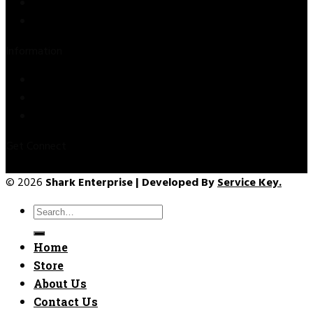
About Us
Contact Us
Information
Privacy Policy
Refund & Returns
Terms & Conditions
Get Connect
© 2026
Shark Enterprise | Developed By
Service Key.
Search
for:
Home
Store
About Us
Contact Us