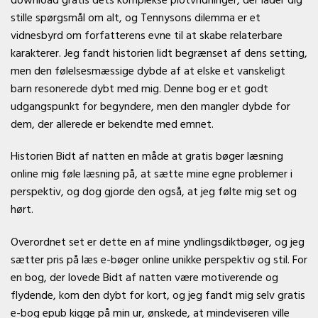
stille spørgsmål om alt, og Tennysons dilemma er et
vidnesbyrd om forfatterens evne til at skabe relaterbare
karakterer. Jeg fandt historien lidt begrænset af dens setting,
men den følelsesmæssige dybde af at elske et vanskeligt
barn resonerede dybt med mig. Denne bog er et godt
udgangspunkt for begyndere, men den mangler dybde for
dem, der allerede er bekendte med emnet.
Historien Bidt af natten en måde at gratis bøger læsning
online mig føle læsning på, at sætte mine egne problemer i
perspektiv, og dog gjorde den også, at jeg følte mig set og
hørt.
Overordnet set er dette en af mine yndlingsdiktbøger, og jeg
sætter pris på læs e-bøger online unikke perspektiv og stil. For
en bog, der lovede Bidt af natten være motiverende og
flydende, kom den dybt for kort, og jeg fandt mig selv gratis
e-bog epub kigge på min ur, ønskede, at mindeviseren ville