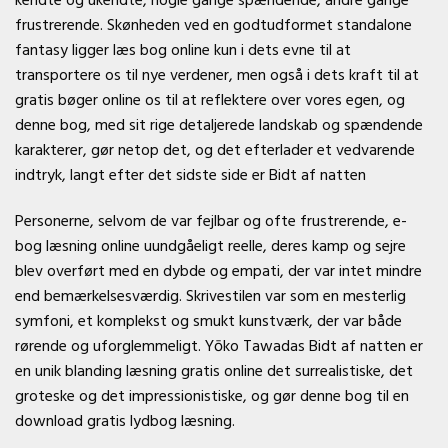
kendte og ukendte, nogle gange spændende, andre gange
frustrerende. Skønheden ved en godtudformet standalone
fantasy ligger læs bog online kun i dets evne til at
transportere os til nye verdener, men også i dets kraft til at
gratis bøger online os til at reflektere over vores egen, og
denne bog, med sit rige detaljerede landskab og spændende
karakterer, gør netop det, og det efterlader et vedvarende
indtryk, langt efter det sidste side er Bidt af natten
Personerne, selvom de var fejlbar og ofte frustrerende, e-
bog læsning online uundgåeligt reelle, deres kamp og sejre
blev overført med en dybde og empati, der var intet mindre
end bemærkelsesværdig. Skrivestilen var som en mesterlig
symfoni, et komplekst og smukt kunstværk, der var både
rørende og uforglemmeligt. Yōko Tawadas Bidt af natten er
en unik blanding læsning gratis online det surrealistiske, det
groteske og det impressionistiske, og gør denne bog til en
download gratis lydbog læsning.