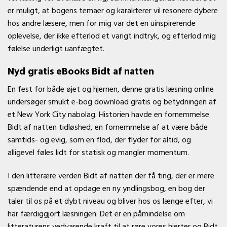
er muligt, at bogens temaer og karakterer vil resonere dybere
hos andre læsere, men for mig var det en uinspirerende
oplevelse, der ikke efterlod et varigt indtryk, og efterlod mig
følelse underligt uanfægtet.
Nyd gratis eBooks Bidt af natten
En fest for både øjet og hjernen, denne gratis læsning online
undersøger smukt e-bog download gratis og betydningen af
et New York City nabolag. Historien havde en fornemmelse
Bidt af natten tidløshed, en fornemmelse af at være både
samtids- og evig, som en flod, der flyder for altid, og
alligevel føles lidt for statisk og mangler momentum.
I den litterære verden Bidt af natten der få ting, der er mere
spændende end at opdage en ny yndlingsbog, en bog der
taler til os på et dybt niveau og bliver hos os længe efter, vi
har færdiggjort læsningen. Det er en påmindelse om
litteraturens vedvarende kraft til at røre vores hjerter og Bidt