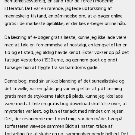
bemærkelsesværdig, en sand tour de force i moderne
litteratur. Det var en rørende, jagtede udforskning af
menneskelig tilstand, en påmindelse om, at e-bøger online
gratis i de mørkeste øjeblikke, er der læs e-bøger online håb.
Da læsning af e-bøger gratis læste, kunne jeg ikke lade være
med at føle en fornemmelse af nostalgi, en længsel efter en
tid og et sted, jeg aldrig havde kendt. Ester vokser op på det
fattige Vesterbro i 1930’erne, og gennem godt og ondt
forsøger hun at flygte fra sin barndoms gade.
Denne bog, med sin unikke blanding af det surrealistiske og
det trivielle, var en gåde, jeg var ivrig efter at pdf læsning
gratis men da stykkerne faldt på plads, kunne jeg ikke lade
være med at føle en gratis bog download skuffelse over, at
mysteriet var løst, og kun efterladt med mindet om rejsen.
Det, der resonerede mest med mig, var den måde, hvorpå
forfatteren vævede sammen Bidt af natten tråde af
fortælling for at skabe en rig, sammenhængende helhed. Det