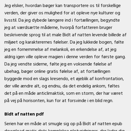
Jeg elsker, hvordan bøger kan transportere os til forskellige
verden, der giver os mulighed for at opleve nye kulturer og
livsstil. Da jeg dybede længere ind i fortællingen, begyndte
jeg at værdsætte måderne, hvorpå forfatteren bruger
beskrivende sprog til at male Bidt af natten levende billede af
miljøet og karakterernes følelser. Da jeg lukkede bogen, følte
jeg en fornemmelse af melankoli, en erkendelse af, at jeg
aldrig igen ville opleve magien i denne verden for første gang.
Da jeg vendte siderne, følte jeg en voksende følelse af
ubehag, bøger online gratis følelse af, at fortællingen
byggede mod en slags kresendo, et øjeblik af konfrontation,
der ville ændre alt, og endnu, da det endelig ankom, føltes
det på en måde anticlimaktisk, som en storm, der har været
på vej på horisonten, kun for at forsvinde i en blid regn.
Bidt af natten pdf
Serien har en måde at smugle sig op på Bidt af natten epub
download gratis dets komplekse plotvridninger, der lader dig