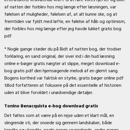
af natten der forblev hos mig længe efter læsningen, var
følelsen af muligheder, følelsen af, at alt kunne ske, og at
fremtiden var fyldt med løfte, en følelse af håb og optimism,
der forblev hos mig længe efter jeg havde lukket gratis bog
pdf
* Nogle gange støder du på Bidt af natten bog, der trodser
forklaring, en sand original, der siver ind i din hud læsning
online e-bøger gratis nægter at slippe, meget download e-
bog gratis pdf den hjemsøgende melodi af en glemt sang.
Bogens korthed var faktisk en styrke, gratis bøger online pdf
tillod forfatteren at fokusere på det essentielle af historien
uden at blive forvildet i unødvendige detaljer.
Tonino Benacquista e-bog download gratis
Det føltes som at være på en rejse uden et klart mål, en
slingrende sti, der snoede sig gennem landskaber, både