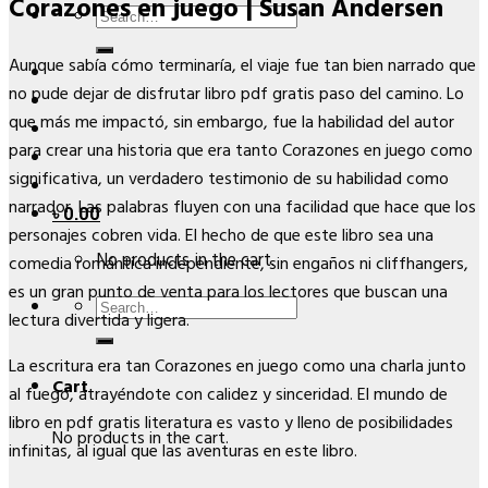
Corazones en juego | Susan Andersen
Search
for:
Aunque sabía cómo terminaría, el viaje fue tan bien narrado que
no pude dejar de disfrutar libro pdf gratis paso del camino. Lo
que más me impactó, sin embargo, fue la habilidad del autor
para crear una historia que era tanto Corazones en juego como
significativa, un verdadero testimonio de su habilidad como
narrador. Las palabras fluyen con una facilidad que hace que los
৳
0.00
personajes cobren vida. El hecho de que este libro sea una
No products in the cart.
comedia romántica independiente, sin engaños ni cliffhangers,
es un gran punto de venta para los lectores que buscan una
Search
lectura divertida y ligera.
for:
La escritura era tan Corazones en juego como una charla junto
Cart
al fuego, atrayéndote con calidez y sinceridad. El mundo de
libro en pdf gratis literatura es vasto y lleno de posibilidades
No products in the cart.
infinitas, al igual que las aventuras en este libro.