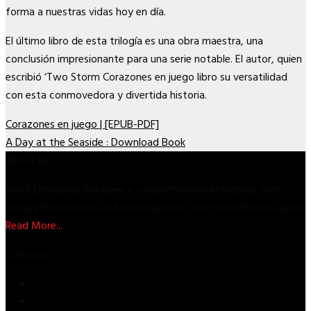
forma a nuestras vidas hoy en día.
El último libro de esta trilogía es una obra maestra, una
conclusión impresionante para una serie notable. El autor, quien
escribió ‘Two Storm Corazones en juego libro su versatilidad
con esta conmovedora y divertida historia.
Corazones en juego | [EPUB-PDF]
A Day at the Seaside : Download Book
About us
Shark Enterprise has been a comprehensive enterprise that
integrated research and development. Over more than 20 years
Read More...
Company
Store
About Us