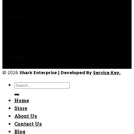
Contact Us
Information
Privacy Policy
Refund & Returns
Terms & Conditions
Get Connect
© 2026
Shark Enterprise | Developed By
Service Key.
Search
for:
Home
Store
About Us
Contact Us
Blog