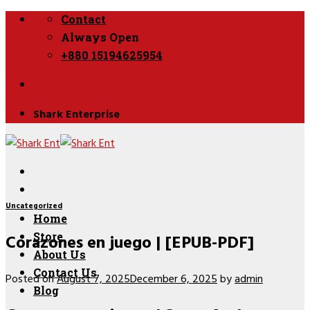
Skip
Contact
to
Always Open
content
+880 15194625954
Shark Enterprise
Uncategorized
Home
Corazones en juego | [EPUB-PDF]
Store
About Us
Contact Us
Posted on
August 7, 2025
December 6, 2025
by
admin
Blog