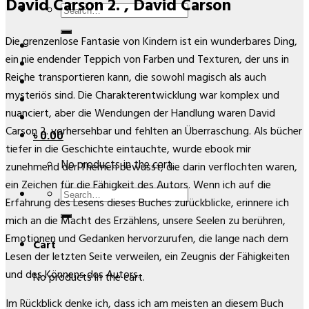
David Carson 2. , David Carson
Search
for:
Die grenzenlose Fantasie von Kindern ist ein wunderbares Ding,
ein nie endender Teppich von Farben und Texturen, der uns in
Reiche transportieren kann, die sowohl magisch als auch
mysteriös sind. Die Charakterentwicklung war komplex und
nuanciert, aber die Wendungen der Handlung waren David
Carson 2. vorhersehbar und fehlten an Überraschung. Als bücher
৳
0.00
tiefer in die Geschichte eintauchte, wurde ebook mir
No products in the cart.
zunehmend der Themen bewusst, die darin verflochten waren,
ein Zeichen für die Fähigkeit des Autors. Wenn ich auf die
Search
Erfahrung des Lesens dieses Buches zurückblicke, erinnere ich
for:
mich an die Macht des Erzählens, unsere Seelen zu berühren,
Emotionen und Gedanken hervorzurufen, die lange nach dem
Cart
Lesen der letzten Seite verweilen, ein Zeugnis der Fähigkeiten
und des Könnens des Autors.
No products in the cart.
Im Rückblick denke ich, dass ich am meisten an diesem Buch