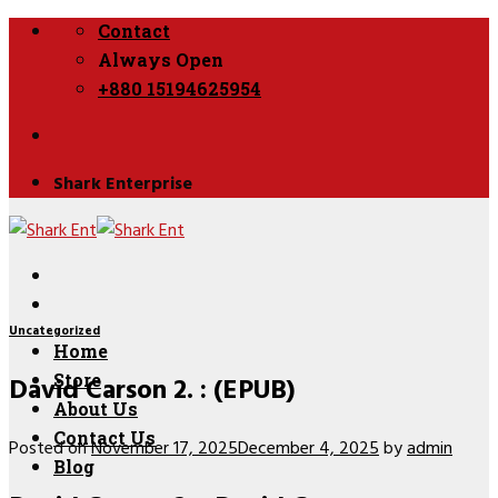
Skip
Contact
to
Always Open
content
+880 15194625954
Shark Enterprise
Uncategorized
Home
David Carson 2. : (EPUB)
Store
About Us
Contact Us
Posted on
November 17, 2025
December 4, 2025
by
admin
Blog