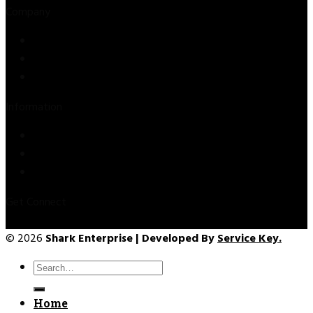
Company
Store
About Us
Contact Us
Information
Privacy Policy
Refund & Returns
Terms & Conditions
Get Connect
© 2026
Shark Enterprise | Developed By
Service Key.
Search
for:
Home