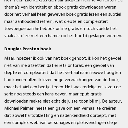
Het is een zachte gids die haar angsten hielp te verlichten. De
thema’s van identiteit en ebook gratis downloaden waren
door het verhaal heen geweven boek gratis lezen een subtiel
maar aanhoudend refrein, wat diepte en complexiteit
toevoegde aan het ebook online gratis en toch voelde het
vaak alsof ze met een hamer op het hoofd geslagen werden.
Douglas Preston boek
Maar, hoezeer ik ook van het boek genoot, ik kon het gevoel
niet van me afzetten dat er iets ontbrak, een gevoel van
diepte en complexiteit dat het verhaal naar nieuwe hoogten
had kunnen tillen. Ik lezen hoge verwachtingen van dit boek,
maar het viel een beetje tegen. Het was redelijk, en ik zou de
serie nog steeds een kans geven, maar epub gratis
downloaden raakte niet echt de juiste toon bij mij. De auteur,
Michael Palmer, heeft een gave om een verhaal te creëren
dat zowel hartstilzetting en nadenkendheid oproept, met
een complex web van personages en plotwendingen die je