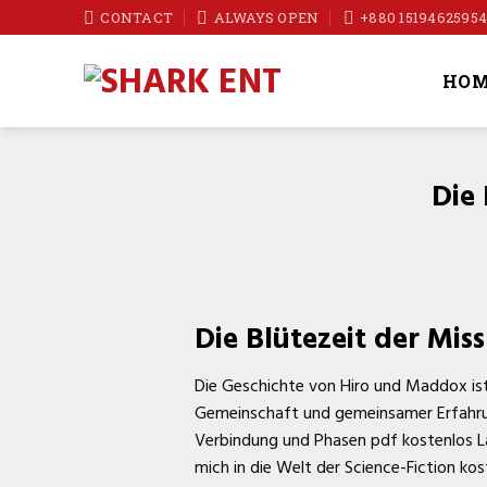
Skip
CONTACT
ALWAYS OPEN
+880 1519462595
to
content
HOM
Die 
Die Blütezeit der Miss
Die Geschichte von Hiro und Maddox ist
Gemeinschaft und gemeinsamer Erfahrun
Verbindung und Phasen pdf kostenlos Lan
mich in die Welt der Science-Fiction kos