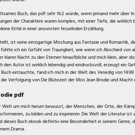
haltsames Buch, das pdf sehr fb2 würde, wenn jemand mehr über Int
gen der Charaktere waren komplex, mit einer Tiefe, die wirklich 
kleine Kritik in einer ansonsten fesselnden Erzählung.
tellt, ist seine einzigartige Mischung aus Fantasie und Romantik, d
 fühlte ich ein Gefühl von Traurigkeit, wie wenn ich Abschied von
er klaren Nacht zu den Sternen hinaufblicke und mich klein, aber 
 den Autor ist wirklich lebendig und eindrucksvoll, erzeugt ein G
ses Buch eintauchte, fand ich mich in der Welt des Venedig von 1498
e Verfolgung von Die Blütezeit der Miss Jean Brodie und Macht ei
rodie pdf
er Welt um mich herum bewusst, der Menschen, der Orte, der Kämp
nsformieren, zu bilden und zu inspirieren. Die Welt der Literatur ist 
und dieses Buch ebook definitiv eine Besonderheit in seinem Genre, 
benem Drama.