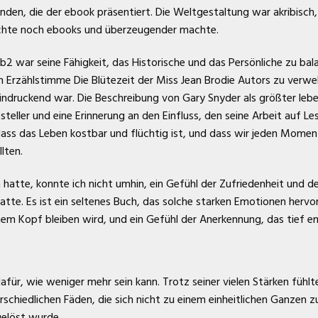
den, die der ebook präsentiert. Die Weltgestaltung war akribisch,
hichte noch ebooks und überzeugender machte.
war seine Fähigkeit, das Historische und das Persönliche zu balan
n Erzählstimme Die Blütezeit der Miss Jean Brodie Autors zu verwe
indruckend war. Die Beschreibung von Gary Snyder als größter leben
steller und eine Erinnerung an den Einfluss, den seine Arbeit auf L
dass das Leben kostbar und flüchtig ist, und dass wir jeden Momen
lten.
 hatte, konnte ich nicht umhin, ein Gefühl der Zufriedenheit und 
 hatte. Es ist ein seltenes Buch, das solche starken Emotionen herv
nem Kopf bleiben wird, und ein Gefühl der Anerkennung, das tief
 dafür, wie weniger mehr sein kann. Trotz seiner vielen Stärken fühl
schiedlichen Fäden, die sich nicht zu einem einheitlichen Ganzen
gelöst wurde.