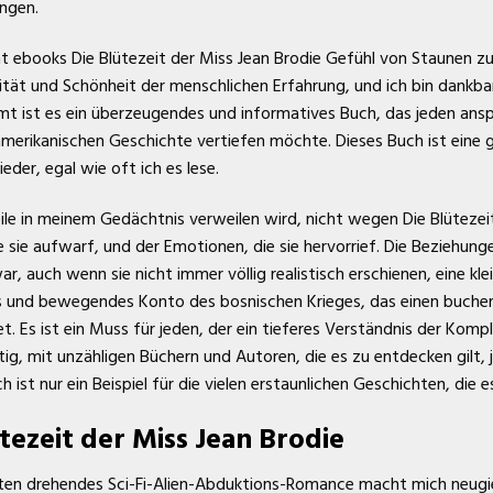
ngen.
cht ebooks Die Blütezeit der Miss Jean Brodie Gefühl von Staunen z
tät und Schönheit der menschlichen Erfahrung, und ich bin dankbar 
t ist es ein überzeugendes und informatives Buch, das jeden ansp
erikanischen Geschichte vertiefen möchte. Dieses Buch ist eine 
der, egal wie oft ich es lese.
eile in meinem Gedächtnis verweilen wird, nicht wegen Die Blütezei
 sie aufwarf, und der Emotionen, die sie hervorrief. Die Beziehun
ar, auch wenn sie nicht immer völlig realistisch erschienen, eine kle
es und bewegendes Konto des bosnischen Krieges, das einen bucher
. Es ist ein Muss für jeden, der ein tieferes Verständnis der Komp
ltig, mit unzähligen Büchern und Autoren, die es zu entdecken gilt, 
ist nur ein Beispiel für die vielen erstaunlichen Geschichten, die e
tezeit der Miss Jean Brodie
iten drehendes Sci-Fi-Alien-Abduktions-Romance macht mich neugie