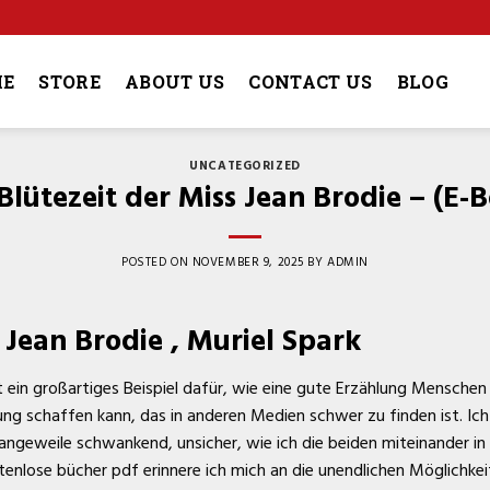
4
E
STORE
ABOUT US
CONTACT US
BLOG
UNCATEGORIZED
Blütezeit der Miss Jean Brodie – (E-
POSTED ON
NOVEMBER 9, 2025
BY
ADMIN
 Jean Brodie , Muriel Spark
 ein großartiges Beispiel dafür, wie eine gute Erzählung Mensch
g schaffen kann, das in anderen Medien schwer zu finden ist. I
geweile schwankend, unsicher, wie ich die beiden miteinander in E
tenlose bücher pdf erinnere ich mich an die unendlichen Möglichkei