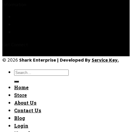
Information
Privacy Policy
Refund & Returns
Terms & Conditions
Get Connect
© 2026
Shark Enterprise | Developed By
Service Key.
Search
for:
Home
Store
About Us
Contact Us
Blog
Login