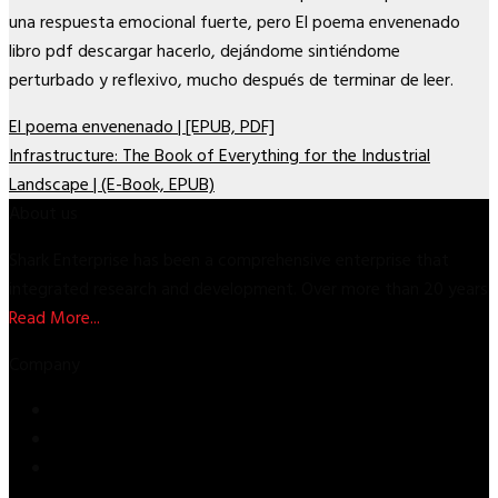
una respuesta emocional fuerte, pero El poema envenenado
libro pdf descargar hacerlo, dejándome sintiéndome
perturbado y reflexivo, mucho después de terminar de leer.
El poema envenenado | [EPUB, PDF]
Infrastructure: The Book of Everything for the Industrial
Landscape | (E-Book, EPUB)
About us
Shark Enterprise has been a comprehensive enterprise that
integrated research and development. Over more than 20 years
Read More...
Company
Store
About Us
Contact Us