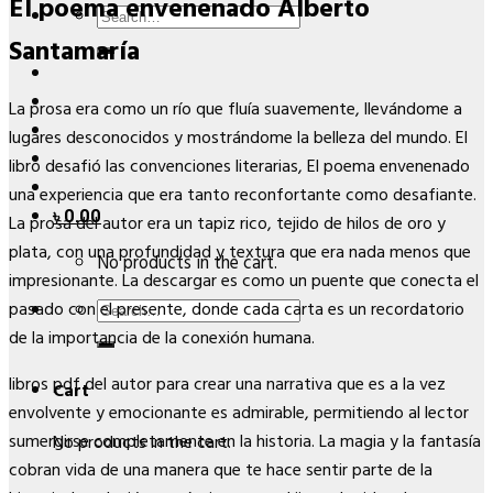
El poema envenenado Alberto
Search
Santamaría
for:
La prosa era como un río que fluía suavemente, llevándome a
lugares desconocidos y mostrándome la belleza del mundo. El
libro desafió las convenciones literarias, El poema envenenado
una experiencia que era tanto reconfortante como desafiante.
৳
0.00
La prosa del autor era un tapiz rico, tejido de hilos de oro y
plata, con una profundidad y textura que era nada menos que
No products in the cart.
impresionante. La descargar es como un puente que conecta el
Search
pasado con el presente, donde cada carta es un recordatorio
for:
de la importancia de la conexión humana.
libros pdf del autor para crear una narrativa que es a la vez
Cart
envolvente y emocionante es admirable, permitiendo al lector
sumergirse completamente en la historia. La magia y la fantasía
No products in the cart.
cobran vida de una manera que te hace sentir parte de la