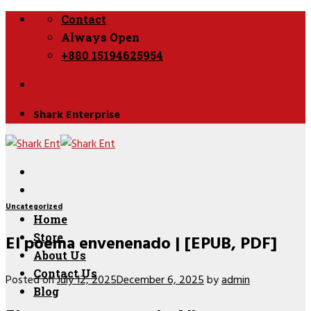
Skip
Contact
to
Always Open
content
+880 15194625954
Shark Enterprise
Uncategorized
Home
El poema envenenado | [EPUB, PDF]
Store
About Us
Contact Us
Posted on
July 12, 2025
December 6, 2025
by
admin
Blog