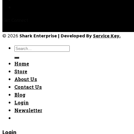
Refund & Returns
Terms & Conditions
Get Connect
© 2026
Shark Enterprise | Developed By
Service Key.
Search
for:
Home
Store
About Us
Contact Us
Blog
Login
Newsletter
Login