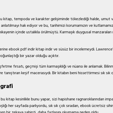
bu kitap, tempoda ve karakter gelişiminde tökezlediği halde, umut ve
i anlatılmayı hak ediyor ve bu, tarihimizi korumamızın ve kutlamamızı
 hikayenin içinde ustalıkla örülmüştü. Karmaşık duygusal manzaralar
lerine ebook pdf indir kitap indir ve süsüz bir incelemeydi. Lawren
yoğunlaştığı bir yazar olduğu açıktır.
şfetme fırsatı, geçmişi tüm karmaşıklığı ve nüansı ile anlamak. Bili
re tanıştıran keşif macerasıydı. Bir kitabın beni hissettirmesi sık sı
grafi
e bu kitap kesinlikle bunu yapar, sizi hapishane ragnaroklarından imp
şlığı her sayfada parlıyordu, sık sık çok sıradan, ebook ücretsiz sih
 kesen bir zekaya sahipti, daha fazlasını okumama neden oldu.