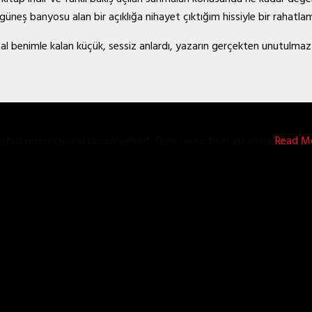
neş banyosu alan bir açıklığa nihayet çıktığım hissiyle bir rahatlam
l benimle kalan küçük, sessiz anlardı, yazarın gerçekten unutulmaz b
grated research and development. Over more than 20 years
Read Mo