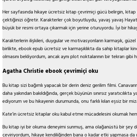
Her sayfasında hikaye ücretsiz kitap çevrimiçi gücü belirgin, kitap 
çektiğinizi öğretir. Karakterler çok boyutluydu, yavaş yavaş Hayat
büyük bir resmi ortaya çıkarmak için yerine oturuyordu. İyi bir hik
Karakterlerin ilişkileri, duygular ve motivasyonların karmaşık, güze
birlikte, ebook epub ücretsiz ve karmaşıklıkta da sahip kitaplar kin
olmasını bekliyordum, ancak aynı plot noktalarının bir tekrarı gibi h
Agatha Christie ebook çevrimiçi oku
Bu kitap sizi bağımlı yapacak bir derin deniz gerilim filmi. Canavarı
daha yakından bakıldığında, gerçek büyünün sınırsız yaratıcılıkt
ediyorum ve bu hikayenin durumunda, onu farklı kılan eşsiz bir miza
Kate’in ücretsiz kitaplar oku kabul etme mücadelesini okumak hem
Bu kitap iyi bir okuma deneyimi sunmuş, ama olağanüstü bir şey değ
çeviriyordum, hikaye kendiliğinden bana o kadar etki yapmasa da 