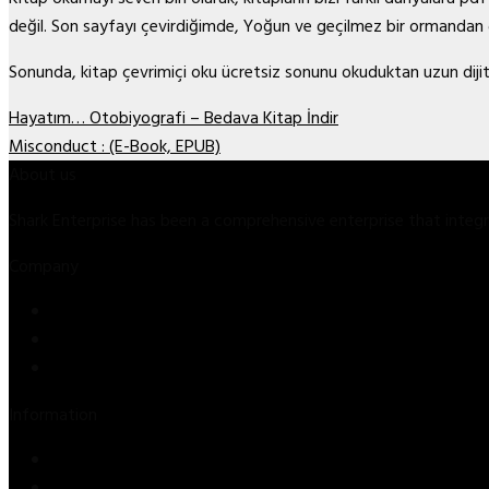
değil. Son sayfayı çevirdiğimde, Yoğun ve geçilmez bir ormandan gü
Sonunda, kitap çevrimiçi oku ücretsiz sonunu okuduktan uzun dijita
Hayatım… Otobiyografi – Bedava Kitap İndir
Misconduct : (E-Book, EPUB)
About us
Shark Enterprise has been a comprehensive enterprise that inte
Company
Store
About Us
Contact Us
Information
Privacy Policy