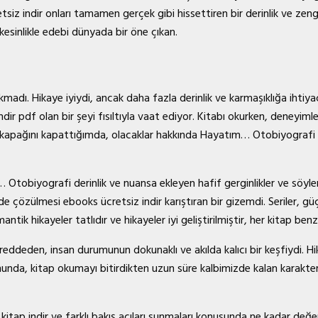
siz indir onları tamamen gerçek gibi hissettiren bir derinlik ve zengi
kesinlikle edebi dünyada bir öne çıkan.
rakmadı. Hikaye iyiydi, ancak daha fazla derinlik ve karmaşıklığa ihtiy
r pdf olan bir şeyi fısıltıyla vaat ediyor. Kitabı okurken, deneyimlerim
apağını kapattığımda, olacaklar hakkında Hayatım… Otobiyografi en
ım… Otobiyografi derinlik ve nuansa ekleyen hafif gerginlikler ve sö
çözülmesi ebooks ücretsiz indir karıştıran bir gizemdi. Seriler, güçl
omantik hikayeler tatlıdır ve hikayeler iyi geliştirilmiştir, her kitap be
eddeden, insan durumunun dokunaklı ve akılda kalıcı bir keşfiydi. Hik
nda, kitap okumayı bitirdikten uzun süre kalbimizde kalan karakterle
f kitap indir ve farklı bakış açıları sunmaları konusunda ne kadar değe