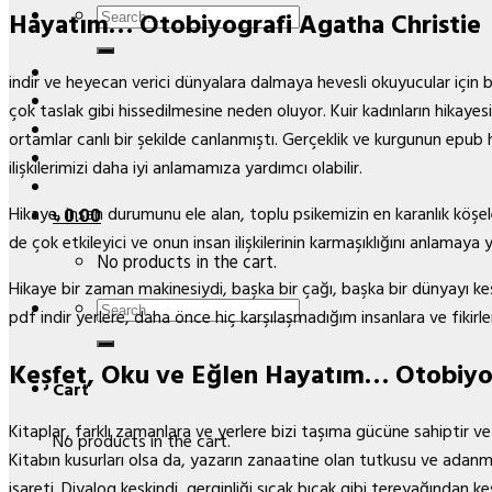
Search
Hayatım… Otobiyografi Agatha Christie
for:
indir ve heyecan verici dünyalara dalmaya hevesli okuyucular için 
çok taslak gibi hissedilmesine neden oluyor. Kuir kadınların hikayes
ortamlar canlı bir şekilde canlanmıştı. Gerçeklik ve kurgunun epub
ilişkilerimizi daha iyi anlamamıza yardımcı olabilir.
Hikaye, insan durumunu ele alan, toplu psikemizin en karanlık köşe
৳
0.00
de çok etkileyici ve onun insan ilişkilerinin karmaşıklığını anlamaya 
No products in the cart.
Hikaye bir zaman makinesiydi, başka bir çağı, başka bir dünyayı ke
Search
pdf indir yerlere, daha önce hiç karşılaşmadığım insanlara ve fikirle
for:
Keşfet, Oku ve Eğlen Hayatım… Otobiyo
Cart
Kitaplar, farklı zamanlara ve yerlere bizi taşıma gücüne sahiptir v
No products in the cart.
Kitabın kusurları olsa da, yazarın zanaatine olan tutkusu ve adanmı
işareti. Diyalog keskindi, gerginliği sıcak bıçak gibi tereyağından