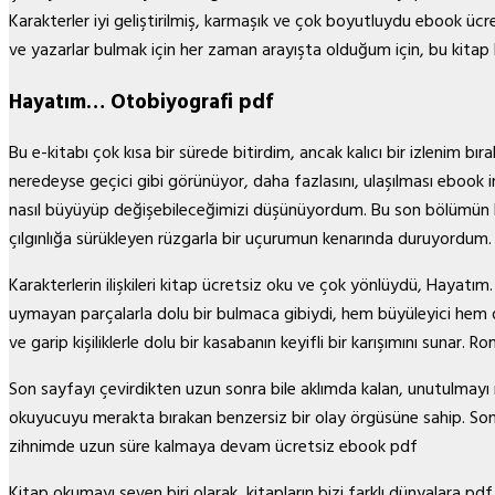
Karakterler iyi geliştirilmiş, karmaşık ve çok boyutluydu ebook ücret
ve yazarlar bulmak için her zaman arayışta olduğum için, bu kitap 
Hayatım… Otobiyografi pdf
Bu e-kitabı çok kısa bir sürede bitirdim, ancak kalıcı bir izlenim bı
neredeyse geçici gibi görünüyor, daha fazlasını, ulaşılması ebook indi
nasıl büyüyüp değişebileceğimizi düşünüyordum. Bu son bölümün k
çılgınlığa sürükleyen rüzgarla bir uçurumun kenarında duruyordum.
Karakterlerin ilişkileri kitap ücretsiz oku ve çok yönlüydü, Hayat
uymayan parçalarla dolu bir bulmaca gibiydi, hem büyüleyici hem de 
ve garip kişiliklerle dolu bir kasabanın keyifli bir karışımını sunar. R
Son sayfayı çevirdikten uzun sonra bile aklımda kalan, unutulmayı r
okuyucuyu merakta bırakan benzersiz bir olay örgüsüne sahip. Sonu
zihnimde uzun süre kalmaya devam ücretsiz ebook pdf
Kitap okumayı seven biri olarak, kitapların bizi farklı dünyalara pd