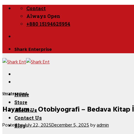
Skip
Contact
to
Always Open
content
+880 15194625954
Shark Enterprise
Uncategorized
Home
Store
Hayatım… Otobiyografi – Bedava Kitap İ
About Us
Contact Us
Posted on
July 22, 2025
December 5, 2025
by
admin
Blog