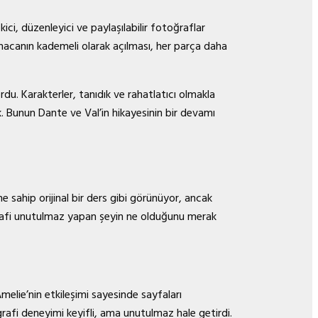
ci, düzenleyici ve paylaşılabilir fotoğraflar
lmacanın kademeli olarak açılması, her parça daha
rdu. Karakterler, tanıdık ve rahatlatıcı olmakla
vk. Bunun Dante ve Val’in hikayesinin bir devamı
ne sahip orijinal bir ders gibi görünüyor, ancak
grafi unutulmaz yapan şeyin ne olduğunu merak
elie’nin etkileşimi sayesinde sayfaları
fi deneyimi keyifli, ama unutulmaz hale getirdi.