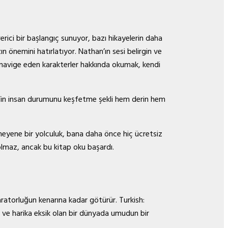
rici bir başlangıç sunuyor, bazı hikayelerin daha
n önemini hatırlatıyor. Nathan’ın sesi belirgin ve
ı navige eden karakterler hakkında okumak, kendi
ce’in insan durumunu keşfetme şekli hem derin hem
nmeyene bir yolculuk, bana daha önce hiç ücretsiz
k olmaz, ancak bu kitap oku başardı.
aratorluğun kenarına kadar götürür. Turkish:
ir ve harika eksik olan bir dünyada umudun bir