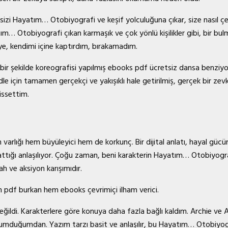
sizi Hayatım… Otobiyografi ve keşif yolculuğuna çıkar, size nasıl çeki
ım… Otobiyografi çıkan karmaşık ve çok yönlü kişilikler gibi, bir bu
aye, kendimi içine kaptırdım, bırakamadım.
l bir şekilde koreografisi yapılmış ebooks pdf ücretsiz dansa benziyo
dle için tamamen gerçekçi ve yakışıklı hale getirilmiş, gerçek bir ze
issettim.
n varlığı hem büyüleyici hem de korkunç. Bir dijital anlatı, hayal gücü
a yattığı anlaşılıyor. Çoğu zaman, beni karakterin Hayatım… Otobiyo
h ve aksiyon karışımıdır.
 pdf burkan hem ebooks çevrimiçi ilham verici.
ildi. Karakterlere göre konuya daha fazla bağlı kaldım. Archie ve Am
umduğumdan. Yazım tarzı basit ve anlaşılır, bu Hayatım… Otobiyogra