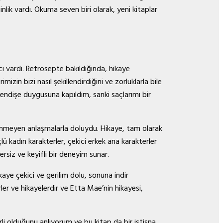
nlik vardı. Okuma seven biri olarak, yeni kitaplar
acı vardı. Retrosepte bakıldığında, hikaye
izin bizi nasıl şekillendirdiğini ve zorluklarla bile
dişe duygusuna kapıldım, sanki saçlarımı bir
ylenmeyen anlaşmalarla doluydu. Hikaye, tam olarak
ü kadın karakterler, çekici erkek ana karakterler
nzersiz ve keyifli bir deneyim sunar.
aye çekici ve gerilim dolu, sonuna indir
r ve hikayelerdir ve Etta Mae’nin hikayesi,
rli olduğunu anlıyorum ve bu kitap da bir istisna