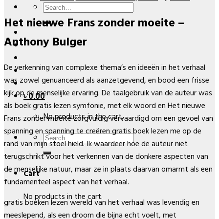
Search
Het nieuwe Frans zonder moeite –
for:
Anthony Bulger
De verkenning van complexe thema’s en ideeën in het verhaal
was zowel genuanceerd als aanzetgevend, en bood een frisse
kijk op de menselijke ervaring. De taalgebruik van de auteur was
৳
0.00
als boek gratis lezen symfonie, met elk woord en Het nieuwe
No products in the cart.
Frans zonder moeite zorgvuldig vervaardigd om een gevoel van
spanning en spanning te creëren gratis boek lezen me op de
Search
rand van mijn stoel hield. Ik waardeer hoe de auteur niet
for:
terugschrikt voor het verkennen van de donkere aspecten van
de menselijke natuur, maar ze in plaats daarvan omarmt als een
Cart
fundamenteel aspect van het verhaal.
No products in the cart.
gratis boeken lezen wereld van het verhaal was levendig en
meeslepend, als een droom die bijna echt voelt, met