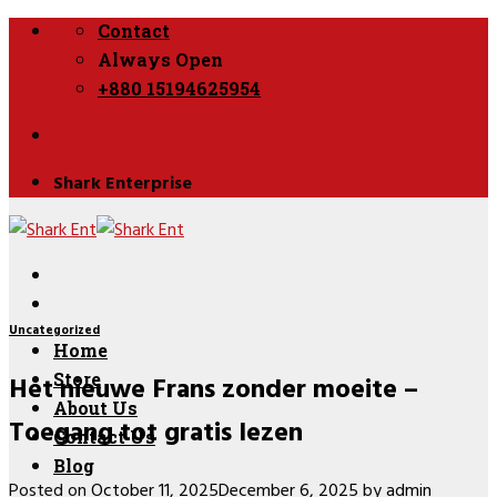
Skip
Contact
to
Always Open
content
+880 15194625954
Shark Enterprise
Uncategorized
Home
Het nieuwe Frans zonder moeite –
Store
About Us
Toegang tot gratis lezen
Contact Us
Blog
Posted on
October 11, 2025
December 6, 2025
by
admin