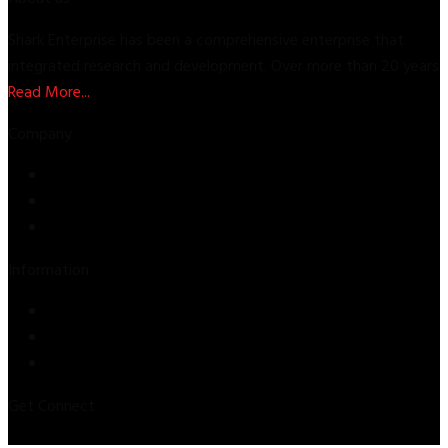
Shark Enterprise has been a comprehensive enterprise that
integrated research and development. Over more than 20 years
Read More...
Company
Store
About Us
Contact Us
Information
Privacy Policy
Refund & Returns
Terms & Conditions
Get Connect