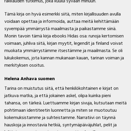
rakkauden tutkimus, joka kuului syvään minuun.
Tämä kirja on hyvä esimerkki siitä, miten kirjallisuuden avulla
voidaan opettaa ja informoida, auttaa meitä kehittämään
syvempää ymmärrystä maailmasta ja paikastamme siinä.
Monin tavoin tämä kirja ebooks Hidas osa: runoja kertomisen
voimaan, juhliva siitä, kirjan myytit, legendit ja finland voivat
muokata ymmärrystämme itsestämme ja maailmasta. Se oli
lukukokemus, jota kannan mukanaan kauan, tarinan voiman ja
merkityksen osoitus.
Helena Anhava suomen
Tarina on muistutus siitä, että henkilökohtainen e kirjat​ on
jatkuva matka, ja että jokainen askel, olipa kuinka pieni
tahansa, on tärkeä. Luettuamme kirjan sivuja, kutsutaan meitä
pohtimaan identiteetin luonnetta ja miten se muotoutuu
kokemuksistamme ja suhteistamme. Narratiivi on täynnä
hauskoja ja innostavia hetkiä, syntymäpäiväjuhlat, pelit ja