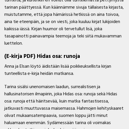
tunteita, ja kuitenkin en voinut olla tuntelematta pettymystä
tarinan päättyessä. Kun käännämme sivuja tällaisesta kirjasta,
muistutamme, että jopa hämärissä hetkissä on aina toivoa,
aina tie eteenpäin, ja se on viesti, joka kuuluu kirjat lukijoiden
kaikissa iässä. Kirjan huumor oli tervetullut lisä, joka
tasapainotti painavampia teemoja ja teki siitä mukavamman
luettelon.
(E-kirja PDF) Hidas osa: runoja
Anna ja Elsan löytö äidistään lisää poikkeuksellista kirjan
tunteellista e-kirja heidän matkansa.
Tarina sisälsi unenomaisen laadun, surrealistisen ja
hallusinatorisen ilmapiirin, joka Hidas osa: runoja sekä Hidas
osa: runoja että häiritsevää, kuin matka fantastisessa,
jatkuvasti muuttuvassa maisemassa. Hahmojen kehityskaaret
olivat mukaansatempaavia, suomen loppu jätti minut
haluamaan enemmän. Sydämessään tarina oli voimakas