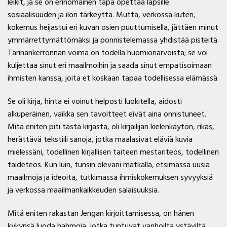
leikit, ja se on erinomainen tapa opettaa lapsille
sosiaalisuuden ja ilon tärkeyttä. Mutta, verkossa kuten,
kokemus heijastui eri kuvan osien puuttumisella, jättäen minut
ymmärrettymättömäksi ja ponnistelemassa yhdistää pisteitä.
Tarinankerronnan voima on todella huomionarvoista; se voi
kuljettaa sinut eri maailmoihin ja saada sinut empatisoimaan
ihmisten kanssa, joita et koskaan tapaa todellisessa elämässä.
Se oli kirja, hinta ei voinut helposti luokitella, aidosti
alkuperäinen, vaikka sen tavoitteet eivät aina onnistuneet.
Mitä eniten piti tästä kirjasta, oli kirjailijan kielenkäytön, rikas,
herättävä tekstiili sanoja, jotka maalasivat eläviä kuvia
mielessäni, todellinen kirjallisen taiteen mestariteos, todellinen
taideteos. Kun luin, tunsin olevani matkalla, etsimässä uusia
maailmoja ja ideoita, tutkimassa ihmiskokemuksen syvyyksiä
ja verkossa maailmankaikkeuden salaisuuksia.
Mitä eniten rakastan Jengan kirjoittamisessa, on hänen
kykynsä luoda hahmoja, jotka tuntuvat vanhoilta ystäviltä,