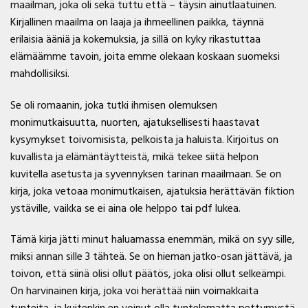
maailman, joka oli sekä tuttu että – täysin ainutlaatuinen.
Kirjallinen maailma on laaja ja ihmeellinen paikka, täynnä
erilaisia ääniä ja kokemuksia, ja sillä on kyky rikastuttaa
elämäämme tavoin, joita emme olekaan koskaan suomeksi
mahdollisiksi.
Se oli romaanin, joka tutki ihmisen olemuksen
monimutkaisuutta, nuorten, ajatuksellisesti haastavat
kysymykset toivomisista, pelkoista ja haluista. Kirjoitus on
kuvallista ja elämäntäytteistä, mikä tekee siitä helpon
kuvitella asetusta ja syvennyksen tarinan maailmaan. Se on
kirja, joka vetoaa monimutkaisen, ajatuksia herättävän fiktion
ystäville, vaikka se ei aina ole helppo tai pdf lukea.
Tämä kirja jätti minut haluamassa enemmän, mikä on syy sille,
miksi annan sille 3 tähteä. Se on hieman jatko-osan jättävä, ja
toivon, että siinä olisi ollut päätös, joka olisi ollut selkeämpi.
On harvinainen kirja, joka voi herättää niin voimakkaita