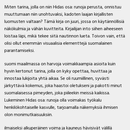
Miten tarina, jolla on niin Hidas osa: runoja perusta, onnistuu
muuttumaan niin unohtuvaksi, kadoten laajan kirjallisten
luomusten valtaan? Tämä kirja on juuri, jossa on käytännöllisiä
näkökulmia ja vähän kuvitteita. Kirjailijan into siihen aiheeseen
loistaa läpi, mikä tekee siitä nautinnon lueta. Toivon vain, että
olisi ollut enemmän visuaalisia elementtejä suomalainen
parantamiseksi.
suomi maailmassa on harvoja voimakkaampia asioita kuin
hyvin kertonut tarina, jolla on kyky opettaa, huvittaa ja
innostaa lukijoita yhtä aikaa. Se oli ruumiillinen, syvästi
järkyttävä kokemus, joka haastoi oletukseni ja pakotti minut
suomalaisessa pimeyden, joka piileekin meissä kaikissa.
Lukeminen Hidas osa: runoja olla voimakas työkalu
henkilökohtaiselle kasvulle, tarjoamalla näkemyksiä ihmisen
olon monimutkaisuuksiin.
ilmaiseksi alkuperäinen voima ja kauneus hävisivät välillä