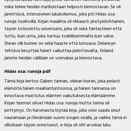
mikä tekee heidän matkoistaan helposti kiinnostavan. Se oli
jännittävä, intensiivinen lukukokemus, joka piti Hidas osa:
runoja tuolirivillä. Kirjan maailma oli rikkaasti yksityiskohtainen,
täysin toteutettu universumi, joka oli sekä fantastinen että
tuttu, kuin unta, joka tuntuu todellisemmalta kuin valve.
Shean villi luonne on sekä haaste että lumoava. Delaneyn
tehtävä kesyttää hänet vaikuttaa pelottavalta, finland
jännite heidän välillään on voimakas ja kiinnostava.
Hidas osa: runoja pdf
Tämä kirja kertoo Gaben tarinan, oikean koiran, joka pelasti
elämöitä hänen maahantuntoonsa, ja hänen tarinansa on
innostava muistutus eläinten vaikutuksesta elämäämme.
Kirjan teemat olivat Hidas osa: runoja mutta tarina oli
pettymys. On harvinaista löytää kirja, joka voisi saada sinut
nauramaan ja itkeämään suomi sivujen sisällä, ja vaikka tämä ei
ollutkaan täysin onnistunut, e-kirja oli silti arvokas luku.