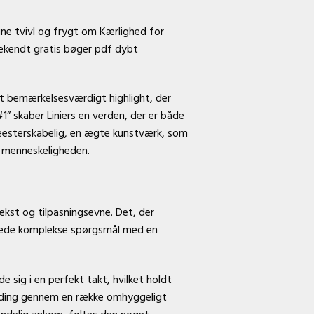
ne tvivl og frygt om Kærlighed for
ekendt gratis bøger pdf dybt
r et bemærkelsesværdigt highlight, der
” skaber Liniers en verden, der er både
meesterskabelig, en ægte kunstværk, som
af menneskeligheden.
vækst og tilpasningsevne. Det, der
dlede komplekse spørgsmål med en
 sig i en perfekt takt, hvilket holdt
ænding gennem en række omhyggeligt