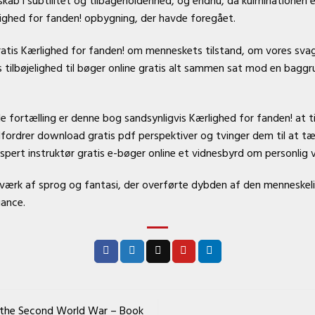
kab i subtilitet og tilbageholdenhed, og endnu, da kulminationen 
lighed for fanden! opbygning, der havde foregået.
tis Kærlighed for fanden! om menneskets tilstand, om vores svagh
 tilbøjelighed til bøger online gratis alt sammen sat mod en baggr
 fortælling er denne bog sandsynligvis Kærlighed for fanden! at t
fordrer download gratis pdf perspektiver og tvinger dem til at tæn
kspert instruktør gratis e-bøger online et vidnesbyrd om personlig 
erværk af sprog og fantasi, der overførte dybden af den menneskel
uance.
of the Second World War – Book