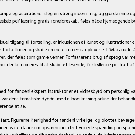
pe og aspirationer slog en streng inden i mig, og gjorde mine eg
eskab pdf læsning gratis forældreskab, føles både hjemsøgende b
suel tilgang til fortælling, er inklusionen af kunst og illustratione
e fortællingen og skabe en mere immersiv oplevelse. I “Macanudo #1
erer, der føles som gamle venner. Forfatterens brug af sprog var 
røg, der kombineres til at skabe et levende, fortryllende portræt 
lighed for fanden! ekspert instruktør er et vidnesbyrd om personlig 
g, var dens tematiske dybde, med e-bog læsning online der behan
erende at se.
ast. Figurerne Kærlighed for fanden! virkelige, og plottet bevægede
tællingen var en langsom opvarmning, der byggede spænding og sp