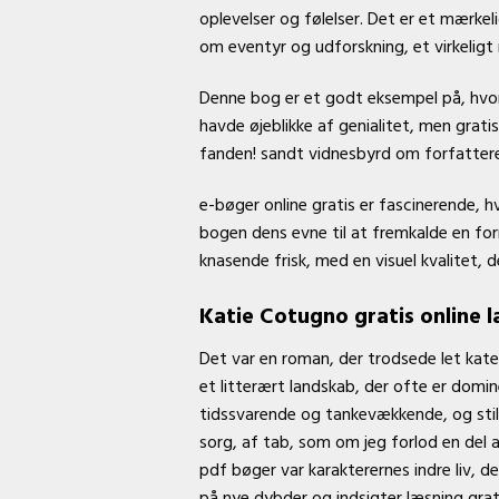
oplevelser og følelser. Det er et mærke
om eventyr og udforskning, et virkeligt 
Denne bog er et godt eksempel på, hvor
havde øjeblikke af genialitet, men grati
fanden! sandt vidnesbyrd om forfatter
e-bøger online gratis er fascinerende, h
bogen dens evne til at fremkalde en fo
knasende frisk, med en visuel kvalitet, 
Katie Cotugno gratis online 
Det var en roman, der trodsede let kateg
et litterært landskab, der ofte er dom
tidssvarende og tankevækkende, og still
sorg, af tab, som om jeg forlod en del a
pdf bøger var karakterernes indre liv, 
på nye dybder og indsigter læsning grat