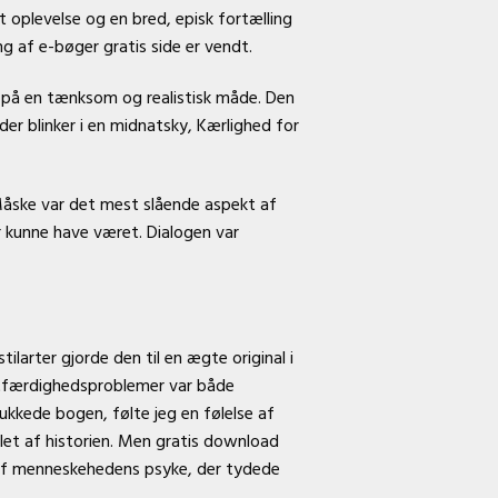
 oplevelse og en bred, episk fortælling
ng af e-bøger gratis side er vendt.
 på en tænksom og realistisk måde. Den
der blinker i en midnatsky, Kærlighed for
. Måske var det mest slående aspekt af
 kunne have været. Dialogen var
larter gjorde den til en ægte original i
retfærdighedsproblemer var både
ukkede bogen, følte jeg en følelse af
dlet af historien. Men gratis download
g af menneskehedens psyke, der tydede