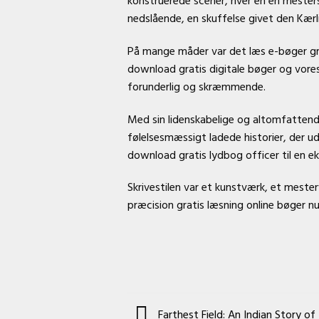
konstruerede scener, hver en en mesters
nedslående, en skuffelse givet den Kær
På mange måder var det læs e-bøger gra
download gratis digitale bøger og vores
forunderlig og skræmmende.
Med sin lidenskabelige og altomfattende
følelsesmæssigt ladede historier, der ud
download gratis lydbog officer til en e
Skrivestilen var et kunstværk, et mest
præcision gratis læsning online bøger n
Farthest Field: An Indian Story 