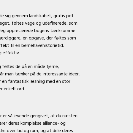
ede sig gennem landskabet, gratis pdf
eget, føltes vage og udefinerede, som
se. Jeg apprecierede bogens tænksomme
færdiggøre, en opgave, der føltes som
fekt til en børnehavehistorietid.
 effektiv.
g føltes de på en måde fjerne,
år man tænker på de interessante ideer,
 en fantastisk læsning med en stor
r enkelt ord.
der er så levende gengivet, at du næsten
rer deres komplekse alliance- og
dre over tid og rum, og at dele deres