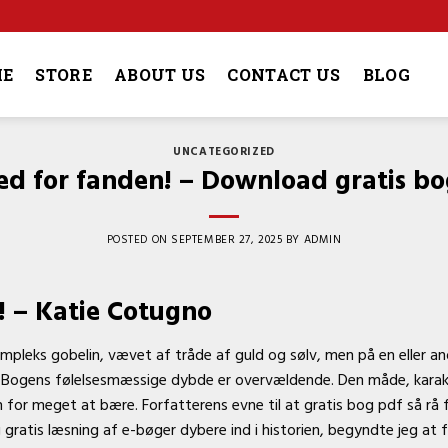
4
E
STORE
ABOUT US
CONTACT US
BLOG
UNCATEGORIZED
ed for fanden! – Download gratis bo
POSTED ON
SEPTEMBER 27, 2025
BY
ADMIN
! – Katie Cotugno
mpleks gobelin, vævet af tråde af guld og sølv, men på en eller an
. Bogens følelsesmæssige dybde er overvældende. Den måde, karak
n for meget at bære. Forfatterens evne til at gratis bog pdf så rå 
 gratis læsning af e-bøger dybere ind i historien, begyndte jeg a