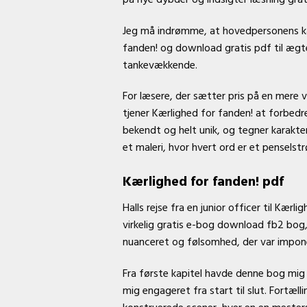
Jeg må indrømme, at hovedpersonens kam
fanden! og download gratis pdf til ægt
tankevækkende.
For læsere, der sætter pris på en mere vi
tjener Kærlighed for fanden! at forbedr
bekendt og helt unik, og tegner karakt
et maleri, hvor hvert ord er et penselst
Kærlighed for fanden! pdf
Halls rejse fra en junior officer til Kær
virkelig gratis e-bog download fb2 bo
nuanceret og følsomhed, der var impon
Fra første kapitel havde denne bog mig f
mig engageret fra start til slut. For