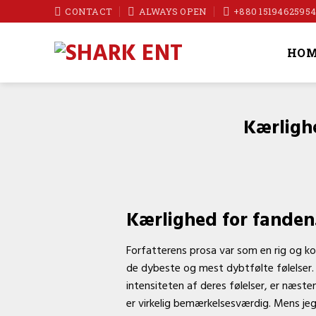
Skip
CONTACT
ALWAYS OPEN
+880 1519462595
to
content
HOM
Kærligh
Kærlighed for fanden
Forfatterens prosa var som en rig og ko
de dybeste og mest dybtfølte følelser
intensiteten af deres følelser, er næste
er virkelig bemærkelsesværdig. Mens jeg