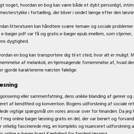
ligt noget, hvordan en bog kan være både et dybt personligt, intimt
mesterstykke i fortælling, der bliver i sindet længe efter den læsni
dan litteraturen kan håndtere svære temaer og sociale problemer
s e-bøger pdf var få og gratis e-bøger epub imellem, som stjerner, 
ens dygtighed.
vordan en bog kan transportere dig til et sted, hvor alt er muligt
rnemmelse af melankoli, en hjemsøgende fornemmelse af, hvad der
der gjorde karaktererne næsten følelige.
læsning
orisering eller sammenfatning, dens unikke blanding af genrer og sti
ineret af kendthed og konvention. Bogens udforskning af sociale 
ede vigtige spørgsmål om vores ansvar over for hinanden. Da jeg l
f mig online bøger læsning gratis en del, der var berørt og forvan
der virkelig fascinerede mig, en kompleks og nuanceret udforsknin
is online e-bøger hvert Kærlighed for fanden! læsning.