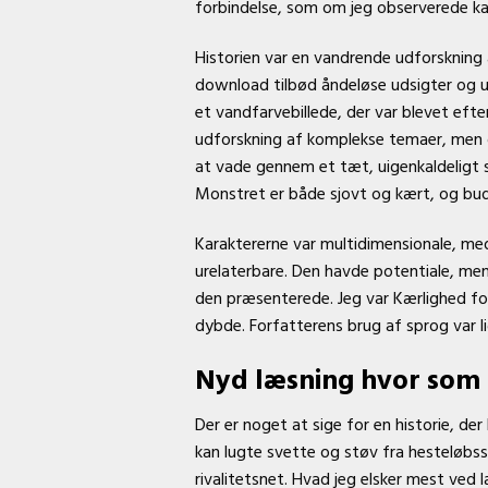
forbindelse, som om jeg observerede ka
Historien var en vandrende udforskning 
download tilbød åndeløse udsigter og 
et vandfarvebillede, der var blevet ef
udforskning af komplekse temaer, men d
at vade gennem et tæt, uigenkaldeligt sko
Monstret er både sjovt og kært, og bud
Karaktererne var multidimensionale, med
urelaterbare. Den havde potentiale, men
den præsenterede. Jeg var Kærlighed fo
dybde. Forfatterens brug af sprog var li
Nyd læsning hvor som h
Der er noget at sige for en historie, de
kan lugte svette og støv fra hesteløbs
rivalitetsnet. Hvad jeg elsker mest ved