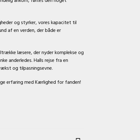
endelig ankom, føltes den noget
eder og styrker, vores kapacitet til
und af en verden, der både er
iltrække læsere, der nyder komplekse og
ke anderledes. Halls rejse fra en
vækst og tilpasningsevne.
ige erfaring med Kærlighed for fanden!