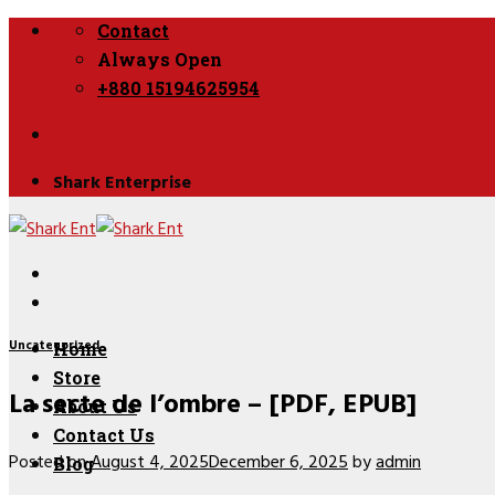
Skip
Contact
to
Always Open
content
+880 15194625954
Shark Enterprise
Uncategorized
Home
Store
La secte de l’ombre – [PDF, EPUB]
About Us
Contact Us
Posted on
August 4, 2025
December 6, 2025
by
admin
Blog