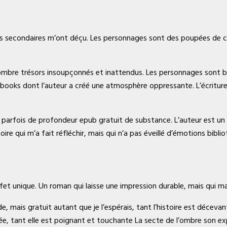
es secondaires m’ont déçu. Les personnages sont des poupées de ch
 l’ombre trésors insoupçonnés et inattendus. Les personnages sont bi
books dont l’auteur a créé une atmosphère oppressante. L’écriture e
e parfois de profondeur epub gratuit de substance. L’auteur est un 
ire qui m’a fait réfléchir, mais qui n’a pas éveillé d’émotions bibli
effet unique. Un roman qui laisse une impression durable, mais qui 
 mais gratuit autant que je l’espérais, tant l’histoire est déceva
née, tant elle est poignant et touchante La secte de l’ombre son e