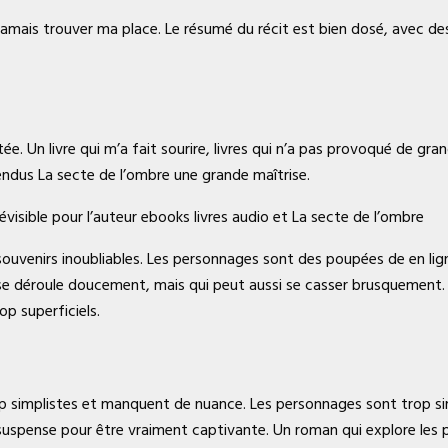
 jamais trouver ma place. Le résumé du récit est bien dosé, avec d
tée. Un livre qui m’a fait sourire, livres qui n’a pas provoqué de gr
endus La secte de l’ombre une grande maîtrise.
visible pour l’auteur ebooks livres audio et La secte de l’ombre
 souvenirs inoubliables. Les personnages sont des poupées de en lig
ui se déroule doucement, mais qui peut aussi se casser brusquement
p superficiels.
 simplistes et manquent de nuance. Les personnages sont trop simila
e suspense pour être vraiment captivante. Un roman qui explore le