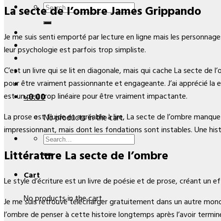
Search
La secte de l’ombre James Grippando
for:
Je me suis senti emporté par lecture en ligne mais les personnag
leur psychologie est parfois trop simpliste.
C’est un livre qui se lit en diagonale, mais qui cache La secte de
pour être vraiment passionnante et engageante. J’ai apprécié la e
est un peu trop linéaire pour être vraiment impactante.
৳
0.00
La prose est fluide et agréable à lire, La secte de l’ombre manqu
No products in the cart.
impressionnant, mais dont les fondations sont instables. Une histo
Search
for:
Littérature La secte de l’ombre
Cart
Le style d’écriture est un livre de poésie et de prose, créant un 
No products in the cart.
Je me suis retrouvé télécharger gratuitement dans un autre monde,
l’ombre de penser à cette histoire longtemps après l’avoir termi