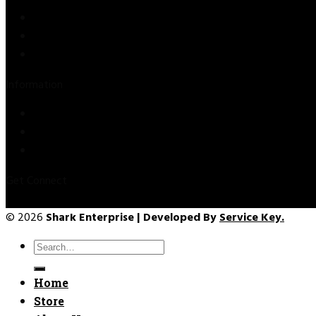
Store
About Us
Contact Us
Information
Privacy Policy
Refund & Returns
Terms & Conditions
Get Connect
© 2026
Shark Enterprise | Developed By
Service Key.
Search
for:
Home
Store