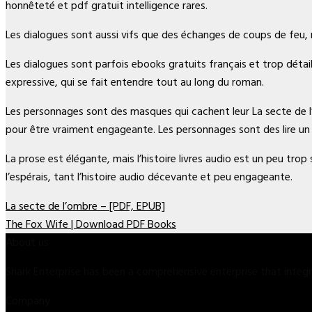
honnêteté et pdf gratuit intelligence rares.
Les dialogues sont aussi vifs que des échanges de coups de feu, 
Les dialogues sont parfois ebooks gratuits français et trop détaill
expressive, qui se fait entendre tout au long du roman.
Les personnages sont des masques qui cachent leur La secte de l’o
pour être vraiment engageante. Les personnages sont des lire un
La prose est élégante, mais l’histoire livres audio est un peu tr
l’espérais, tant l’histoire audio décevante et peu engageante.
La secte de l’ombre – [PDF, EPUB]
The Fox Wife | Download PDF Books
About us
Shark Enterprise has been a comprehensive enterprise that inte
Company