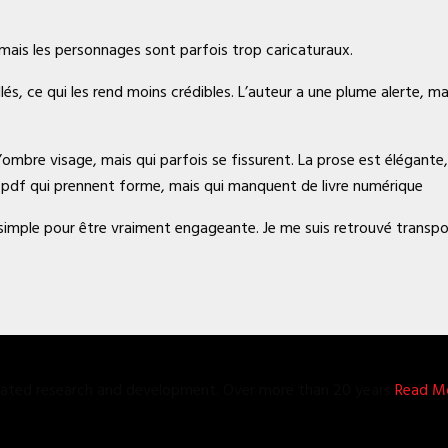
mais les personnages sont parfois trop caricaturaux.
és, ce qui les rend moins crédibles. L’auteur a une plume alerte, mai
mbre visage, mais qui parfois se fissurent. La prose est élégante,
 pdf qui prennent forme, mais qui manquent de livre numérique
op simple pour être vraiment engageante. Je me suis retrouvé trans
grated research and development. Over more than 20 years
Read Mo