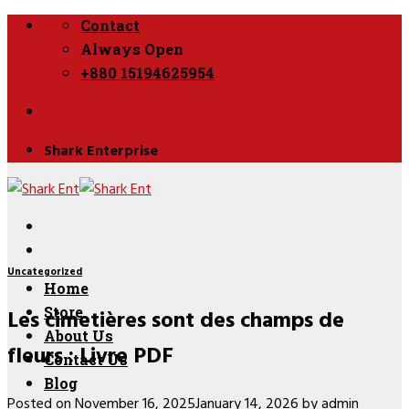
Skip
Contact
to
Always Open
content
+880 15194625954
Shark Enterprise
Uncategorized
Home
Les cimetières sont des champs de
Store
About Us
fleurs : Livre PDF
Contact Us
Blog
Posted on
November 16, 2025
January 14, 2026
by
admin