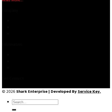
Read More...
Company
Store
About Us
Contact Us
Information
Privacy Policy
Refund & Returns
Terms & Conditions
Get Connect
© 2026
Shark Enterprise | Developed By
Service Key.
Search
for: