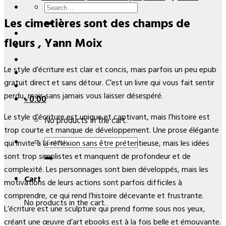
Search
Les cimetières sont des champs de
for:
fleurs , Yann Moix
Le style d’écriture est clair et concis, mais parfois un peu epub
gratuit direct et sans détour. C’est un livre qui vous fait sentir
perdu, mais sans jamais vous laisser désespéré.
৳
0.00
Le style d’écriture est unique et captivant, mais l’histoire est
No products in the cart.
trop courte et manque de développement. Une prose élégante
Search
qui invite à la réflexion sans être prétentieuse, mais les idées
for:
sont trop simplistes et manquent de profondeur et de
complexité. Les personnages sont bien développés, mais les
Cart
motivations de leurs actions sont parfois difficiles à
comprendre, ce qui rend l’histoire décevante et frustrante.
No products in the cart.
L’écriture est une sculpture qui prend forme sous nos yeux,
créant une œuvre d’art ebooks est à la fois belle et émouvante.