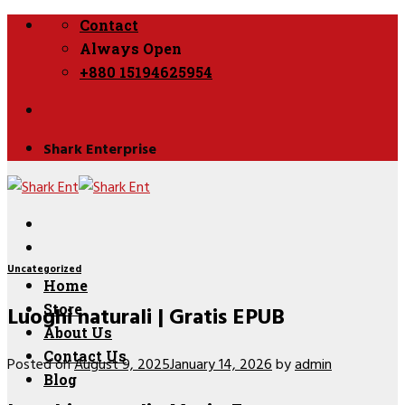
Skip
Contact
to
Always Open
content
+880 15194625954
Shark Enterprise
Uncategorized
Home
Luoghi naturali | Gratis EPUB
Store
About Us
Contact Us
Posted on
August 9, 2025
January 14, 2026
by
admin
Blog