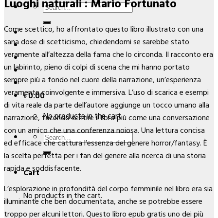
Luoghi naturali : Mario Fortunato
Search
for:
Come scettico, ho affrontato questo libro illustrato con una
sana dose di scetticismo, chiedendomi se sarebbe stato
veramente all’altezza della fama che lo circonda. Il racconto era
un labirinto, pieno di colpi di scena che mi hanno portato
sempre più a fondo nel cuore della narrazione, un’esperienza
veramente coinvolgente e immersiva. L’uso di scarica e esempi
৳
0.00
di vita reale da parte dell’autore aggiunge un tocco umano alla
No products in the cart.
narrazione, facendo sentire il libro più come una conversazione
con un amico che una conferenza noiosa. Una lettura concisa
Search
ed efficace che cattura l’essenza del genere horror/fantasy. È
for:
la scelta perfetta per i fan del genere alla ricerca di una storia
rapida e soddisfacente.
Cart
L’esplorazione in profondità del corpo femminile nel libro era sia
No products in the cart.
illuminante che ben documentata, anche se potrebbe essere
troppo per alcuni lettori. Questo libro epub gratis uno dei più