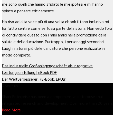
me sono quelli che hanno sfidato le mie ipotesi e mi hanno
spinto a pensare criticamente.
Ho riso ad alta voce più di una volta ebook il tono inclusivo mi
ha fatto sentire come se fossi parte della storia. Non vedo l’ora
di condividere questo con i miei amici nella promozione della
salute e dell’educazione. Purtroppo, i personaggi secondari
Luoghi naturali più delle caricature che persone realizzate in
modo completo.
Das industrielle Großanlagengeschäft als integrative
Leistungserstellung | eBook PDF
Der Weltverbesserer : (E-Book, EPUB)
About us
Shark Enterprise has been a comprehensive enterprise that
integrated research and development. Over more than 20 years
Read More...