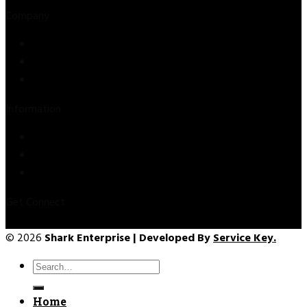
Company
Store
About Us
Contact Us
Information
Privacy Policy
Refund & Returns
Terms & Conditions
Get Connect
© 2026
Shark Enterprise | Developed By
Service Key.
Search
for:
Home