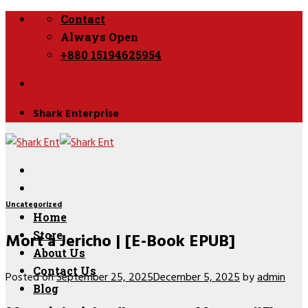
Skip
Contact
to
Always Open
content
+880 15194625954
Shark Enterprise
Uncategorized
Home
Mort à Jericho | [E-Book EPUB]
Store
About Us
Contact Us
Posted on
September 25, 2025
December 5, 2025
by
admin
Blog