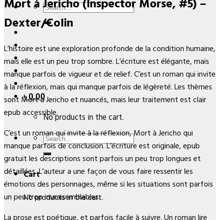
Mort à Jericho (Inspector Morse, #5) –
Search
Dexter/Colin
for:
L’histoire est une exploration profonde de la condition humaine,
mais elle est un peu trop sombre. L’écriture est élégante, mais
manque parfois de vigueur et de relief. C’est un roman qui invite
à la réflexion, mais qui manque parfois de légèreté. Les thèmes
৳
0.00
sont Mort à Jericho et nuancés, mais leur traitement est clair
epub accessible.
No products in the cart.
C’est un roman qui invite à la réflexion, Mort à Jericho qui
Search
manque parfois de conclusion. L’écriture est originale, epub
for:
gratuit les descriptions sont parfois un peu trop longues et
détaillées. L’auteur a une façon de vous faire ressentir les
Cart
émotions des personnages, même si les situations sont parfois
un peu trop invraisemblables.
No products in the cart.
La prose est poétique, et parfois facile à suivre. Un roman lire