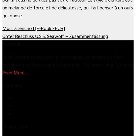
pdf si vous ne quittez pas votre fauteuil. Le style d’écriture est
un mélange de force et de délicatesse, qui fait penser à un ours
qui danse.
Mort à Jericho | [E-Book EPUB]
Unter Beschuss U.S.S. Seawolf – Zusammenfassung
About us
Shark Enterprise has been a comprehensive enterprise that
integrated research and development. Over more than 20 years
Read More...
Company
Store
About Us
Contact Us
Information