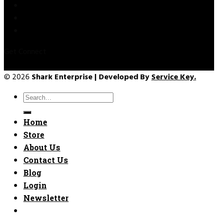
Privacy Policy
Refund & Returns
Terms & Conditions
Get Connect
© 2026
Shark Enterprise | Developed By
Service Key.
Search
for:
Home
Store
About Us
Contact Us
Blog
Login
Newsletter