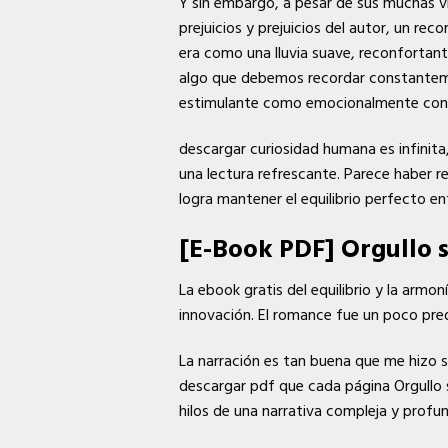
Y sin embargo, a pesar de sus muchas vi
prejuicios y prejuicios del autor, un re
era como una lluvia suave, reconfortan
algo que debemos recordar constantement
estimulante como emocionalmente co
descargar curiosidad humana es infinit
una lectura refrescante. Parece haber r
logra mantener el equilibrio perfecto ent
[E-Book PDF] Orgullo 
La ebook gratis del equilibrio y la armo
innovación. El romance fue un poco pred
La narración es tan buena que me hizo se
descargar pdf que cada página Orgullo s
hilos de una narrativa compleja y prof