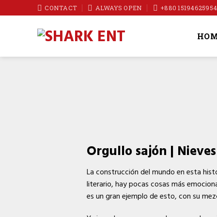
Skip
CONTACT
ALWAYS OPEN
+880 1519462595
to
content
HOM
Orgullo sajón | Nieve
La construcción del mundo en esta histo
literario, hay pocas cosas más emociona
es un gran ejemplo de esto, con su mezc