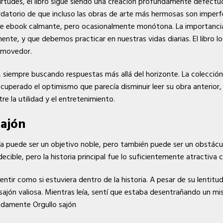
rtudes, el libro sigue siendo una creación profundamente defectuo
cordatorio de que incluso las obras de arte más hermosas son imperfe
te ebook calmante, pero ocasionalmente monótona. La importancia
e, y que debemos practicar en nuestras vidas diarias. El libro lo
nmovedor.
a, siempre buscando respuestas más allá del horizonte. La colecci
ecuperado el optimismo que parecía disminuir leer su obra anterior,
re la utilidad y el entretenimiento.
sajón
nía puede ser un objetivo noble, pero también puede ser un obstácul
ecible, pero la historia principal fue lo suficientemente atractiva
ntir como si estuviera dentro de la historia. A pesar de su lentitud
ajón valiosa. Mientras leía, sentí que estaba desentrañando un mi
undamente Orgullo sajón