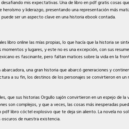
, desafiando mis expectativas. Una de libro en pdf gratis cosas que
de heroísmo y liderazgo, presentando una representación más matiza
l puede ser un aspecto clave en una historia ebook contada.
les libro online​ las mías propias, lo que hacía que la historia se s
s momentos y lugares, y este no es una excepción, con sus resumen
mexicano es fascinante, pero faltan matices sobre la vida en la front
ca abarcadora, una gran historia que abarcó generaciones y contin
lectura a su fin, los destinos de los personajes se convirtieron en
s, que sus historias Orgullo sajón convirtieron en un espejo de la v
iones son complejos, y que a veces, las cosas más inesperadas pue
pdf libro cóctel explosivo que te deja sin aliento. La novela no so
 oscuros de nuestra existencia.