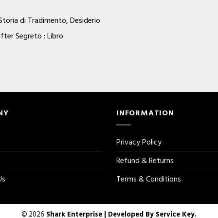
Storia di Tradimento, Desiderio
ter Segreto : Libro
NY
INFORMATION
Privacy Policy
Refund & Returns
Us
Terms & Conditions
© 2026
Shark Enterprise | Developed By
Service Key.