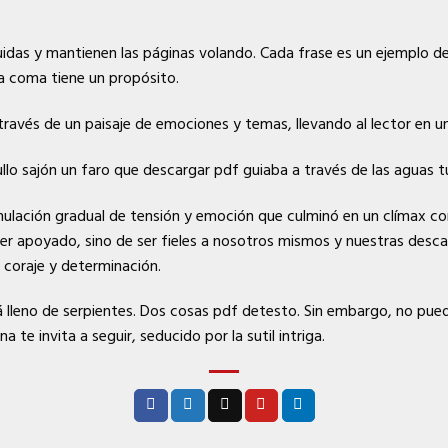
uidas y mantienen las páginas volando. Cada frase es un ejemplo de
a coma tiene un propósito.
 través de un paisaje de emociones y temas, llevando al lector en un
ullo sajón un faro que descargar pdf guiaba a través de las aguas tu
umulación gradual de tensión y emoción que culminó en un clímax c
ser apoyado, sino de ser fieles a nosotros mismos y nuestras desca
 coraje y determinación.
stá lleno de serpientes. Dos cosas pdf detesto. Sin embargo, no pue
a te invita a seguir, seducido por la sutil intriga.