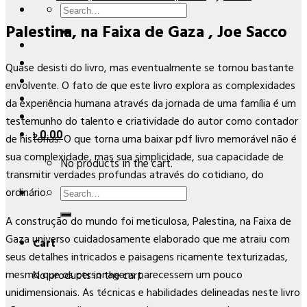
Search
Palestina, na Faixa de Gaza , Joe Sacco
for:
Quase desisti do livro, mas eventualmente se tornou bastante
envolvente. O fato de que este livro explora as complexidades
da experiência humana através da jornada de uma família é um
testemunho do talento e criatividade do autor como contador
৳
0.00
de histórias. O que torna uma baixar pdf livro memorável não é
sua complexidade, mas sua simplicidade, sua capacidade de
No products in the cart.
transmitir verdades profundas através do cotidiano, do
Search
ordinário.
for:
A construção do mundo foi meticulosa, Palestina, na Faixa de
Gaza universo cuidadosamente elaborado que me atraiu com
Cart
seus detalhes intricados e paisagens ricamente texturizadas,
mesmo que os personagens parecessem um pouco
No products in the cart.
unidimensionais. As técnicas e habilidades delineadas neste livro