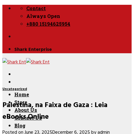
Skip
Contact
to
Always Open
content
+880 15194625954
Shark Enterprise
Uncategorized
Home
Palestina, na Faixa de Gaza : Leia
Store
About Us
eBooks Online
Contact Us
Blog
Posted on
June 23, 2025
December 6, 2025
by
admin