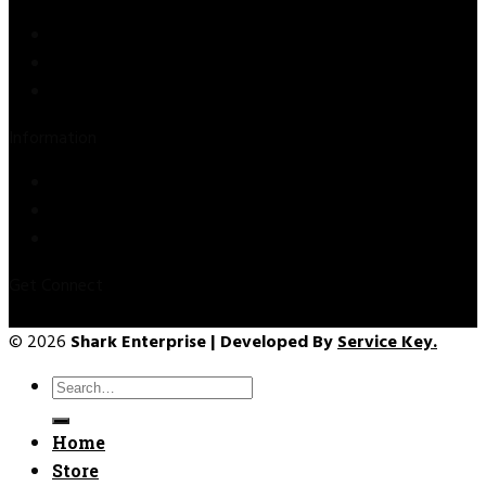
Store
About Us
Contact Us
Information
Privacy Policy
Refund & Returns
Terms & Conditions
Get Connect
© 2026
Shark Enterprise | Developed By
Service Key.
Search
for:
Home
Store