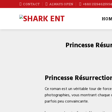
Skip
CONTACT
ALWAYS OPEN
+880 1519462595
to
content
HOM
Princesse Résu
Princesse Résurrectio
Ce roman est un véritable tour de force 
photographies, vous montrant chaque dé
parfois peu convaincante.