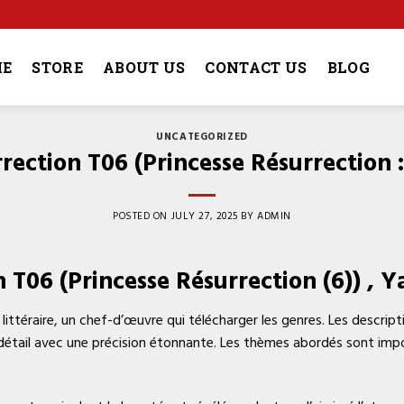
4
E
STORE
ABOUT US
CONTACT US
BLOG
UNCATEGORIZED
rrection T06 (Princesse Résurrection 
POSTED ON
JULY 27, 2025
BY
ADMIN
n T06 (Princesse Résurrection (6)) , 
littéraire, un chef-d’œuvre qui télécharger les genres. Les descript
tail avec une précision étonnante. Les thèmes abordés sont impo