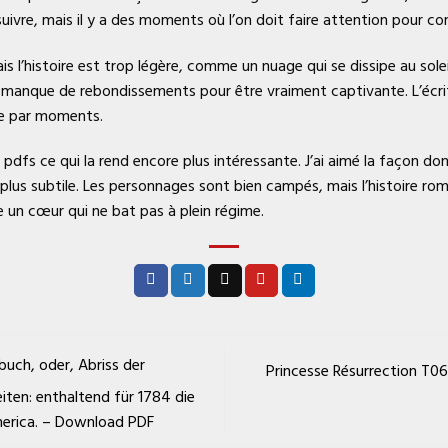
à suivre, mais il y a des moments où l’on doit faire attention pour c
is l’histoire est trop légère, comme un nuage qui se dissipe au sol
oire manque de rebondissements pour être vraiment captivante. L’écr
ture par moments.
dfs ce qui la rend encore plus intéressante. J’ai aimé la façon dont
e plus subtile. Les personnages sont bien campés, mais l’histoire
un cœur qui ne bat pas à plein régime.
uch, oder, Abriss der
Princesse Résurrection T06
en: enthaltend für 1784 die
merica. – Download PDF