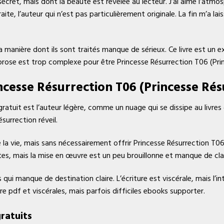
secret, mais dont la beauté est révélée au lecteur. J’ai aimé l’atmo
traite, l’auteur qui n’est pas particulièrement originale. La fin m’a l
manière dont ils sont traités manque de sérieux. Ce livre est un ex
 La prose est trop complexe pour être Princesse Résurrection T06 (Pr
cesse Résurrection T06 (Princesse Rés
gratuit est l’auteur légère, comme un nuage qui se dissipe au livre
surrection réveil.
a vie, mais sans nécessairement offrir Princesse Résurrection T06
tes, mais la mise en œuvre est un peu brouillonne et manque de cla
 qui manque de destination claire. L’écriture est viscérale, mais l
vre pdf et viscérales, mais parfois difficiles ebooks supporter.
ratuits