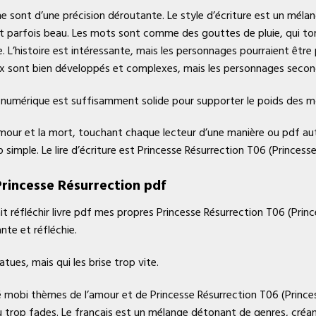
ne sont d’une précision déroutante. Le style d’écriture est un mél
ui est parfois beau. Les mots sont comme des gouttes de pluie, qu
 L’histoire est intéressante, mais les personnages pourraient être
ux sont bien développés et complexes, mais les personnages second
vre numérique est suffisamment solide pour supporter le poids des m
amour et la mort, touchant chaque lecteur d’une manière ou pdf au
p simple. Le lire d’écriture est Princesse Résurrection T06 (Princes
Princesse Résurrection pdf
fait réfléchir livre pdf mes propres Princesse Résurrection T06 (Pri
nte et réfléchie.
atues, mais qui les brise trop vite.
oré mobi thèmes de l’amour et de Princesse Résurrection T06 (Prince
u trop fades. Le français est un mélange détonant de genres, cr