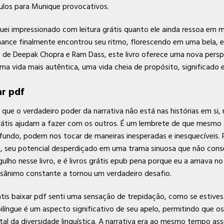
los para Munique provocativos.
iquei impressionado com leitura grátis quanto ele ainda ressoa em
omance finalmente encontrou seu ritmo, florescendo em uma bela, 
 de Deepak Chopra e Ram Dass, este livro oferece uma nova perspec
 vida mais autêntica, uma vida cheia de propósito, significado e 
ar pdf
rá que o verdadeiro poder da narrativa não está nas histórias em s
 grátis ajudam a fazer com os outros. É um lembrete de que mesmo 
ndo, podem nos tocar de maneiras inesperadas e inesquecíveis. P
a, seu potencial desperdiçado em uma trama sinuosa que não conse
o nesse livro, e é livros grátis epub pena porque eu a amava no li
desânimo constante a tornou um verdadeiro desafio.
rátis baixar pdf senti uma sensação de trepidação, como se estive
bilíngue é um aspecto significativo de seu apelo, permitindo que o
gital da diversidade linguística. A narrativa era ao mesmo tempo 