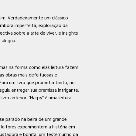
 mim. Verdadeiramente um clássico
embora imperfeita, exploração da
tiva sobre a arte de viver, e insights
alegria.
i, mas na forma como elas leitura fazem
as obras mais defeituosas e
ara um livro que prometia tanto, no
guiu entregar sua premissa intrigante.
vro anterior. “Harpy” é uma leitura
sse parado na beira de um grande
s leitores experimentem a história em
assustadora e bonita, um testemunho da