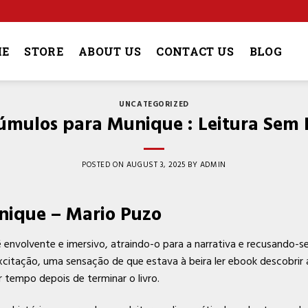
4
E
STORE
ABOUT US
CONTACT US
BLOG
UNCATEGORIZED
túmulos para Munique : Leitura Sem 
POSTED ON
AUGUST 3, 2025
BY
ADMIN
nique – Mario Puzo
 envolvente e imersivo, atraindo-o para a narrativa e recusando-se 
citação, uma sensação de que estava à beira ler ebook descobrir a
 tempo depois de terminar o livro.