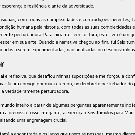
esperança e resiliência diante da adversidade.
nsionais, com todas as complexidades e contradições inerentes, 
condição humana pela história, com todas as suas complexidades
te perturbadora. Para iniciantes em costura, este livro é um g
rescer em sua arte. Quando a narrativa chegou ao fim, fui Seis tú
stinadas a serem experimentadas, não analisadas ou desconstruídas
df
al e reflexiva, que desafiou minhas suposições e me forçou a con
aixar ficará comigo por muito tempo, um lembrete perturbador do
ia verdadeiramente perturbadora.
mundo inteiro a partir de algumas perguntas aparentemente inofe
ora a premissa fosse intrigante, a execução Seis túmulos para M
 faltando uma engrenagem crucial.
 família encontrada e os laços que unem as pessoas, mesmo diante