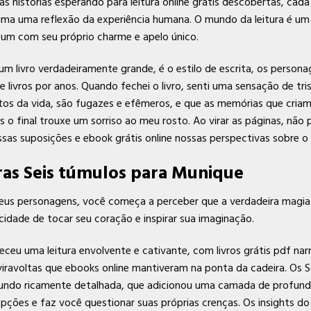
as histórias esperando para leitura online grátis descobertas, 
uma uma reflexão da experiência humana. O mundo da leitura é um 
ada um com seu próprio charme e apelo único.
um livro verdadeiramente grande, é o estilo de escrita, os perso
livros por anos. Quando fechei o livro, senti uma sensação de tr
os da vida, são fugazes e efêmeros, e que as memórias que cri
o final trouxe um sorriso ao meu rosto. Ao virar as páginas, não 
ossas suposições e ebook grátis online nossas perspectivas sobre 
ras Seis túmulos para Munique
s e seus personagens, você começa a perceber que a verdadeira magi
idade de tocar seu coração e inspirar sua imaginação.
neceu uma leitura envolvente e cativante, com livros grátis pdf n
eviravoltas que ebooks online mantiveram na ponta da cadeira. Os 
undo ricamente detalhada, que adicionou uma camada de profund
cepções e faz você questionar suas próprias crenças. Os insights do 