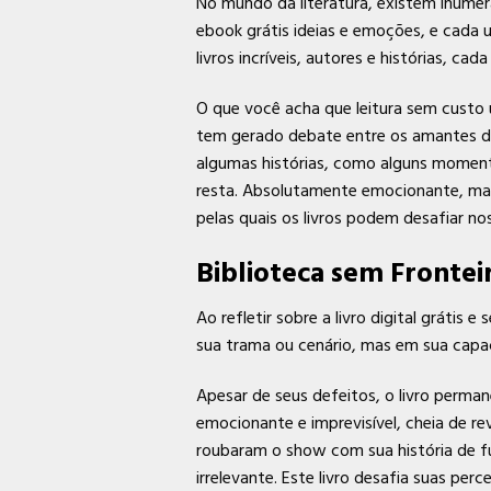
No mundo da literatura, existem inúmer
ebook grátis ideias e emoções, e cada 
livros incríveis, autores e histórias, c
O que você acha que leitura sem custo 
tem gerado debate entre os amantes de 
algumas histórias, como alguns moment
resta. Absolutamente emocionante, mas 
pelas quais os livros podem desafiar n
Biblioteca sem Frontei
Ao refletir sobre a livro digital gráti
sua trama ou cenário, mas em sua capac
Apesar de seus defeitos, o livro perma
emocionante e imprevisível, cheia de r
roubaram o show com sua história de f
irrelevante. Este livro desafia suas per