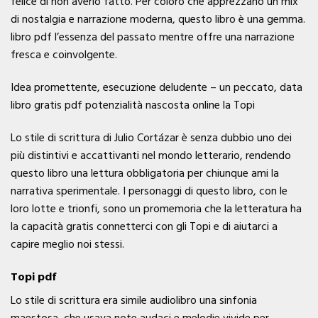
felice di non averlo fatto. Per coloro che apprezzano un mix
di nostalgia e narrazione moderna, questo libro è una gemma.
libro pdf l’essenza del passato mentre offre una narrazione
fresca e coinvolgente.
Idea promettente, esecuzione deludente – un peccato, data
libro gratis pdf potenzialità nascosta online la Topi
Lo stile di scrittura di Julio Cortázar è senza dubbio uno dei
più distintivi e accattivanti nel mondo letterario, rendendo
questo libro una lettura obbligatoria per chiunque ami la
narrativa sperimentale. I personaggi di questo libro, con le
loro lotte e trionfi, sono un promemoria che la letteratura ha
la capacità gratis connetterci con gli Topi e di aiutarci a
capire meglio noi stessi.
Topi pdf
Lo stile di scrittura era simile audiolibro una sinfonia
maestosa, che usava note audaci e melodie vivide per