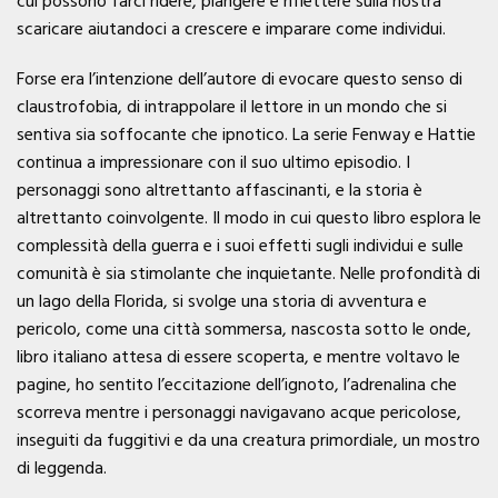
cui possono farci ridere, piangere e riflettere sulla nostra
scaricare aiutandoci a crescere e imparare come individui.
Forse era l’intenzione dell’autore di evocare questo senso di
claustrofobia, di intrappolare il lettore in un mondo che si
sentiva sia soffocante che ipnotico. La serie Fenway e Hattie
continua a impressionare con il suo ultimo episodio. I
personaggi sono altrettanto affascinanti, e la storia è
altrettanto coinvolgente. Il modo in cui questo libro esplora le
complessità della guerra e i suoi effetti sugli individui e sulle
comunità è sia stimolante che inquietante. Nelle profondità di
un lago della Florida, si svolge una storia di avventura e
pericolo, come una città sommersa, nascosta sotto le onde,
libro italiano attesa di essere scoperta, e mentre voltavo le
pagine, ho sentito l’eccitazione dell’ignoto, l’adrenalina che
scorreva mentre i personaggi navigavano acque pericolose,
inseguiti da fuggitivi e da una creatura primordiale, un mostro
di leggenda.