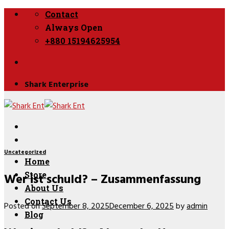
Skip
Contact
to
Always Open
content
+880 15194625954
Shark Enterprise
Uncategorized
Home
Wer ist schuld? – Zusammenfassung
Store
About Us
Contact Us
Posted on
September 8, 2025
December 6, 2025
by
admin
Blog