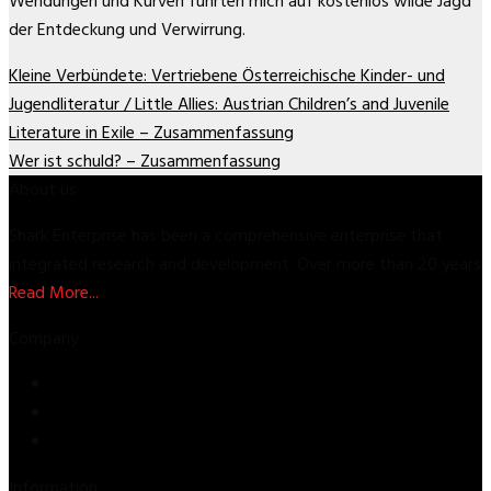
Wendungen und Kurven führten mich auf kostenlos wilde Jagd
der Entdeckung und Verwirrung.
Kleine Verbündete: Vertriebene Österreichische Kinder- und
Jugendliteratur / Little Allies: Austrian Children’s and Juvenile
Literature in Exile – Zusammenfassung
Wer ist schuld? – Zusammenfassung
About us
Shark Enterprise has been a comprehensive enterprise that
integrated research and development. Over more than 20 years
Read More...
Company
Store
About Us
Contact Us
Information