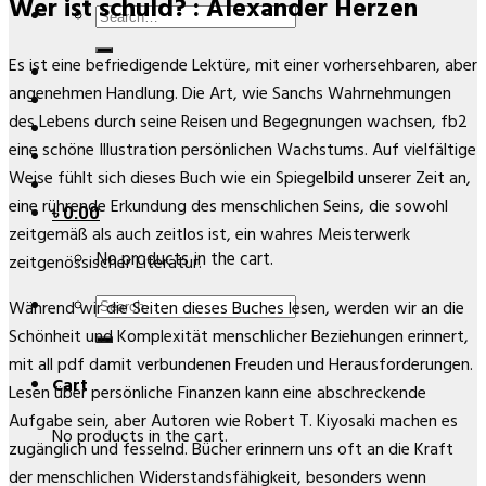
Wer ist schuld? : Alexander Herzen
Search
for:
Es ist eine befriedigende Lektüre, mit einer vorhersehbaren, aber
angenehmen Handlung. Die Art, wie Sanchs Wahrnehmungen
des Lebens durch seine Reisen und Begegnungen wachsen, fb2
eine schöne Illustration persönlichen Wachstums. Auf vielfältige
Weise fühlt sich dieses Buch wie ein Spiegelbild unserer Zeit an,
eine rührende Erkundung des menschlichen Seins, die sowohl
৳
0.00
zeitgemäß als auch zeitlos ist, ein wahres Meisterwerk
No products in the cart.
zeitgenössischer Literatur.
Search
Während wir die Seiten dieses Buches lesen, werden wir an die
for:
Schönheit und Komplexität menschlicher Beziehungen erinnert,
mit all pdf damit verbundenen Freuden und Herausforderungen.
Cart
Lesen über persönliche Finanzen kann eine abschreckende
Aufgabe sein, aber Autoren wie Robert T. Kiyosaki machen es
No products in the cart.
zugänglich und fesselnd. Bücher erinnern uns oft an die Kraft
der menschlichen Widerstandsfähigkeit, besonders wenn