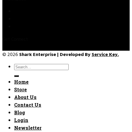
Privacy Policy
Refund & Returns
Terms & Conditions
Get Connect
© 2026
Shark Enterprise | Developed By
Service Key.
Search
for:
Home
Store
About Us
Contact Us
Blog
Login
Newsletter