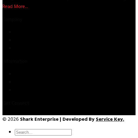
Read More...
Company
Store
About Us
Contact Us
Information
Privacy Policy
Refund & Returns
Terms & Conditions
Get Connect
© 2026
Shark Enterprise | Developed By
Service Key.
Search