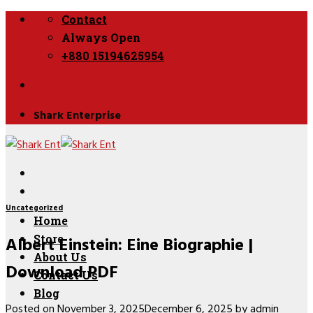
Skip
Contact
to
Always Open
content
+880 15194625954
Shark Enterprise
Uncategorized
Home
Albert Einstein: Eine Biographie |
Store
About Us
Download PDF
Contact Us
Blog
Posted on
November 3, 2025
December 6, 2025
by
admin