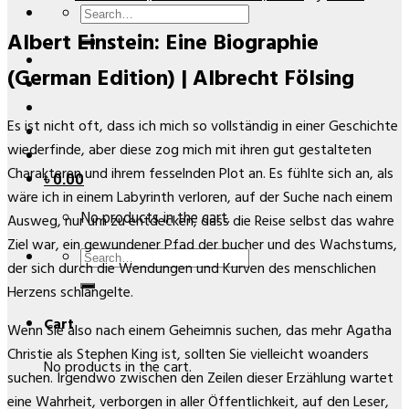
Search
Albert Einstein: Eine Biographie
for:
(German Edition) | Albrecht Fölsing
Es ist nicht oft, dass ich mich so vollständig in einer Geschichte
wiederfinde, aber diese zog mich mit ihren gut gestalteten
Charakteren und ihrem fesselnden Plot an. Es fühlte sich an, als
৳
0.00
wäre ich in einem Labyrinth verloren, auf der Suche nach einem
No products in the cart.
Ausweg, nur um zu entdecken, dass die Reise selbst das wahre
Ziel war, ein gewundener Pfad der bucher und des Wachstums,
Search
der sich durch die Wendungen und Kurven des menschlichen
for:
Herzens schlängelte.
Cart
Wenn Sie also nach einem Geheimnis suchen, das mehr Agatha
Christie als Stephen King ist, sollten Sie vielleicht woanders
No products in the cart.
suchen. Irgendwo zwischen den Zeilen dieser Erzählung wartet
eine Wahrheit, verborgen in aller Öffentlichkeit, auf den Leser,