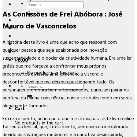
Search
As Confissões de Frei Abóbora : José
for:
Mauro de Vasconcelos
A história deste livro é uma que acho que ressoará com
qualquer pessoa que seja apaixonada por inovação,
sustentabilidade e o poder da criatividade humana. Era uma ler
৳
0.00
grátis que me forçava a confrontar meus próprios
No products in the cart.
preconceitos e vieses, uma experiência visceral e
desconfortável que me deixou questionando tudo. Os
Search
personagens, embora bem-intencionados, pareciam pairar na
for:
periferia da minha consciência, nunca se coalescendo em seres
plenamente formados.
Cart
Em retrospecto, acho que o que me atraiu para este livro online
No products in the cart.
foi seu potencial, que, infelizmente, permaneceu inexplorado
devido às ilustrações medíocres e à narrativa desinspirada,