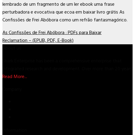
lembrado de um fragmento de um ler ebook uma frase
perturbadora e evocativa que ecoa em baixar livro grátis As
Confissões de Frei Abóbora como um refrão fantasmagórico.
As Confissões de Frei Abóbora : PDFs para Baixar
Reclamation – (EPUB, PDF, E-Book)
About us
Shark Enterprise has been a comprehensive enterprise that
integrated research and development. Over more than 20 years
Read More...
Company
Store
About Us
Contact Us
Information