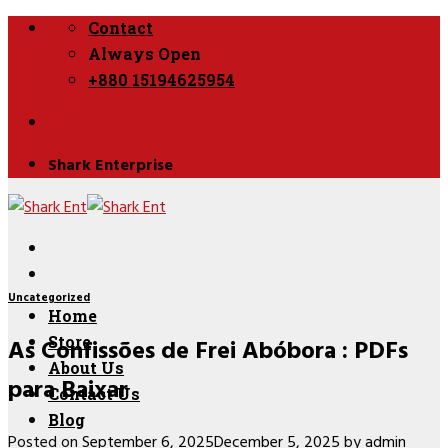
Skip
Contact
to
Always Open
content
+880 15194625954
Shark Enterprise
Uncategorized
Home
As Confissões de Frei Abóbora : PDFs
Store
About Us
para Baixar
Contact Us
Blog
Posted on
September 6, 2025
December 5, 2025
by
admin