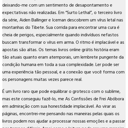
deixando-me com um sentimento de desapontamento e
expectativas não realizadas. Em “Surto Lethal”, o terceiro livro
da série, Aiden Ballinger e Iceman descobrem um vírus letal nas
montanhas do Tibete. Sua corrida para encontrar uma cura é
cheia de perigos, especialmente quando indivíduos nefastos
buscam transformar o vírus em arma. O ritmo é implacável e as
apostas são altas. Os temas livros online grátis história eram
tão atuais quanto eram atemporais, um lembrete pungente da
condição humana em toda a sua complexidade. Ler pode ser
uma experiência tão pessoal, e a conexão que você forma com
os personagens muitas vezes parece real.
É um livro raro que pode equilibrar o grotesco com o sublime,
mas este conseguiu fazê-lo, me As Confissões de Frei Abóbora
em admiração com sua honestidade implacável. Ao virar as
páginas, encontrei-me pensando nas maneiras pelas quais os
livros podem nos ajudar a processar nossas emoções e a passar