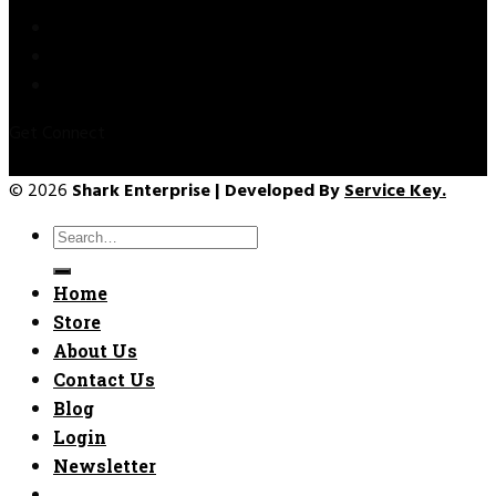
Privacy Policy
Refund & Returns
Terms & Conditions
Get Connect
© 2026
Shark Enterprise | Developed By
Service Key.
Search
for:
Home
Store
About Us
Contact Us
Blog
Login
Newsletter