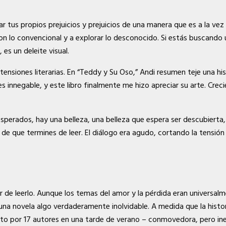
r tus propios prejuicios y prejuicios de una manera que es a la vez
n lo convencional y a explorar lo desconocido. Si estás buscando 
 es un deleite visual.
retensiones literarias. En “Teddy y Su Oso,” Andi resumen teje una h
s innegable, y este libro finalmente me hizo apreciar su arte. Cre
sperados, hay una belleza, una belleza que espera ser descubierta, un
e que termines de leer. El diálogo era agudo, cortando la tensió
 de leerlo. Aunque los temas del amor y la pérdida eran universalme
una novela algo verdaderamente inolvidable. A medida que la historia
to por 17 autores en una tarde de verano – conmovedora, pero inev