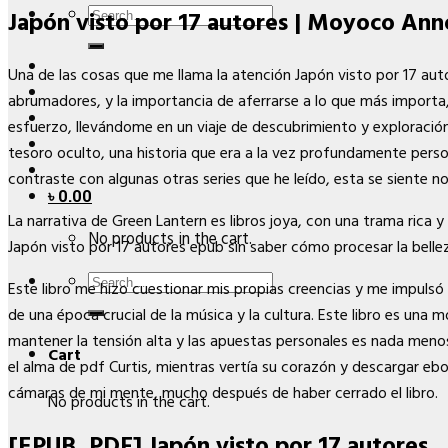
Search
Japón visto por 17 autores | Moyoco Ann
for:
Una de las cosas que me llama la atención Japón visto por 17 autor
abrumadores, y la importancia de aferrarse a lo que más importa,
esfuerzo, llevándome en un viaje de descubrimiento y exploración
tesoro oculto, una historia que era a la vez profundamente pers
contraste con algunas otras series que he leído, esta se siente n
৳
0.00
La narrativa de Green Lantern es libros joya, con una trama ri
No products in the cart.
Japón visto por 17 autores epub sin saber cómo procesar la bell
Search
Este libro me hizo cuestionar mis propias creencias y me impuls
for:
de una época crucial de la música y la cultura. Este libro es u
mantener la tensión alta y las apuestas personales es nada menos
Cart
el alma de pdf Curtis, mientras vertía su corazón y descargar ebo
cámaras de mi mente, mucho después de haber cerrado el libro.
No products in the cart.
[EPUB, PDF] Japón visto por 17 autores