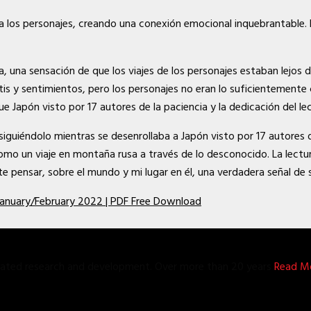
o a los personajes, creando una conexión emocional inquebrantable
lía, una sensación de que los viajes de los personajes estaban lejos
ratis y sentimientos, pero los personajes no eran lo suficientemen
 Japón visto por 17 autores de la paciencia y la dedicación del lec
siguiéndolo mientras se desenrollaba a Japón visto por 17 autores d
mo un viaje en montaña rusa a través de lo desconocido. La lectur
e pensar, sobre el mundo y mi lugar en él, una verdadera señal de 
, January/February 2022 | PDF Free Download
grated research and development. Over more than 20 years
Read Mo