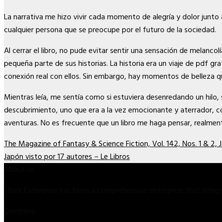
La narrativa me hizo vivir cada momento de alegría y dolor junt
cualquier persona que se preocupe por el futuro de la sociedad.
Al cerrar el libro, no pude evitar sentir una sensación de melanco
pequeña parte de sus historias. La historia era un viaje de pdf g
conexión real con ellos. Sin embargo, hay momentos de belleza que
Mientras leía, me sentía como si estuviera desenredando un hilo, 
descubrimiento, uno que era a la vez emocionante y aterrador, co
aventuras. No es frecuente que un libro me haga pensar, realment
The Magazine of Fantasy & Science Fiction, Vol. 142, Nos. 1 & 2
Japón visto por 17 autores – Le Libros
About us
Shark Enterprise has been a comprehensive enterprise that inte
Company