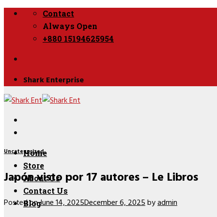
Skip
Contact
to
Always Open
content
+880 15194625954
Shark Enterprise
Uncategorized
Home
Store
Japón visto por 17 autores – Le Libros
About Us
Contact Us
Posted on
June 14, 2025
December 6, 2025
by
admin
Blog