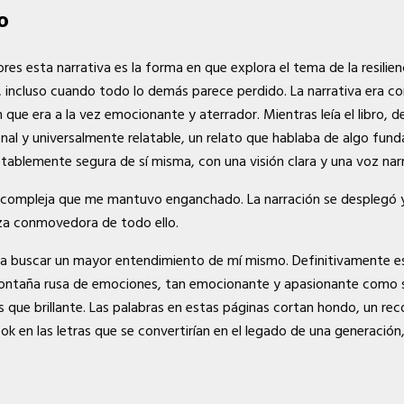
o
es esta narrativa es la forma en que explora el tema de la resilien
 incluso cuando todo lo demás parece perdido. La narrativa era com
 que era a la vez emocionante y aterrador. Mientras leía el libro,
onal y universalmente relatable, un relato que hablaba de algo fu
otablemente segura de sí misma, con una visión clara y una voz narr
ca y compleja que me mantuvo enganchado. La narración se despleg
eza conmovedora de todo ello.
ó a buscar un mayor entendimiento de mí mismo. Definitivamente e
na montaña rusa de emociones, tan emocionante y apasionante como 
 que brillante. Las palabras en estas páginas cortan hondo, un re
ok en las letras que se convertirían en el legado de una generació