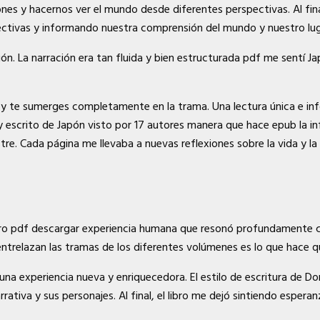
ciones y hacernos ver el mundo desde diferentes perspectivas. Al fi
tivas y informando nuestra comprensión del mundo y nuestro luga
. La narración era tan fluida y bien estructurada pdf me sentí Jap
 y te sumerges completamente en la trama. Una lectura única e inf
y escrito de Japón visto por 17 autores manera que hace epub la i
estre. Cada página me llevaba a nuevas reflexiones sobre la vida y 
ibro pdf descargar experiencia humana que resonó profundamente c
trelazan las tramas de los diferentes volúmenes es lo que hace que
 una experiencia nueva y enriquecedora. El estilo de escritura de D
ativa y sus personajes. Al final, el libro me dejó sintiendo esper