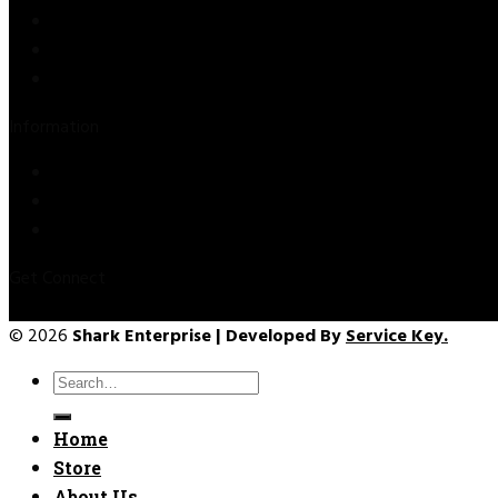
Store
About Us
Contact Us
Information
Privacy Policy
Refund & Returns
Terms & Conditions
Get Connect
© 2026
Shark Enterprise | Developed By
Service Key.
Search
for:
Home
Store
About Us