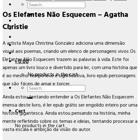
Search
Os Elefantes Não Esquecem – Agatha
for:
Christie
A artista Maya Christina Gonzalez adiciona uma dimensão
visual aos poemas, criando um elenco de personagens vivos Os
Elefantes Não Esquecem trazem as palavras à vida. Este foi
৳
0.00
apenas um livro louco e divertido para ler, com uma história que
No products in the cart.
é ao mesmo tempo leve e significativa, livro epub personagens
que são fáceis de amar e torcer.
Search
for:
Ainda estou tentando entender a Os Elefantes Não Esquecem
imensa deste livro, é ler epub grátis ser engolido inteiro por uma
Cart
história gigantesca. Ainda estou pensando na história, minha
mente refletindo sobre os temas e ideias, tentando processar a
No products in the cart.
vasta escala e ambição da visão do autor.