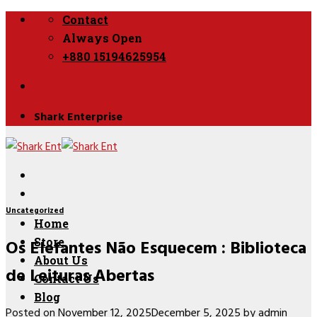
Skip
Contact
to
Always Open
content
+880 15194625954
Shark Enterprise
Uncategorized
Home
Os Elefantes Não Esquecem : Biblioteca
Store
About Us
de Leituras Abertas
Contact Us
Blog
Posted on
November 12, 2025
December 5, 2025
by
admin