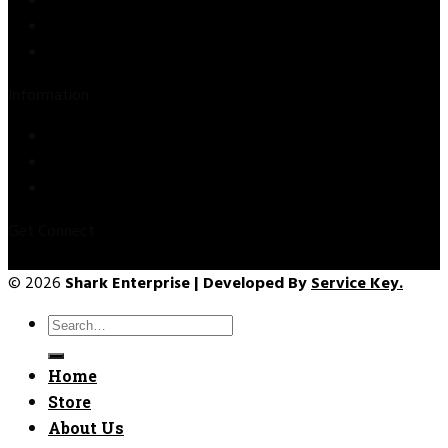
Store
About Us
Contact Us
Information
Privacy Policy
Refund & Returns
Terms & Conditions
Get Connect
© 2026
Shark Enterprise | Developed By
Service Key.
Search
for:
Home
Store
About Us