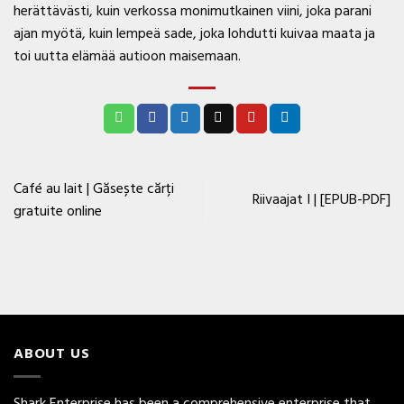
herättävästi, kuin verkossa monimutkainen viini, joka parani
ajan myötä, kuin lempeä sade, joka lohdutti kuivaa maata ja
toi uutta elämää autioon maisemaan.
Café au lait | Găsește cărți
Riivaajat I | [EPUB-PDF]
gratuite online
ABOUT US
Shark Enterprise has been a comprehensive enterprise that