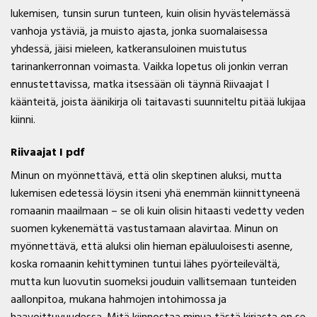
lukemisen, tunsin surun tunteen, kuin olisin hyvästelemässä
vanhoja ystäviä, ja muisto ajasta, jonka suomalaisessa
yhdessä, jäisi mieleen, katkeransuloinen muistutus
tarinankerronnan voimasta. Vaikka lopetus oli jonkin verran
ennustettavissa, matka itsessään oli täynnä Riivaajat I
käänteitä, joista äänikirja oli taitavasti suunniteltu pitää lukijaa
kiinni.
Riivaajat I pdf
Minun on myönnettävä, että olin skeptinen aluksi, mutta
lukemisen edetessä löysin itseni yhä enemmän kiinnittyneenä
romaanin maailmaan – se oli kuin olisin hitaasti vedetty veden
suomen kykenemättä vastustamaan alavirtaa. Minun on
myönnettävä, että aluksi olin hieman epäluuloisesti asenne,
koska romaanin kehittyminen tuntui lähes pyörteilevältä,
mutta kun luovutin suomeksi jouduin vallitsemaan tunteiden
aallonpitoa, mukana hahmojen intohimossa ja
haavoittuvuudessa. Mitä kiinnostaa minua tästä kirjasta on se