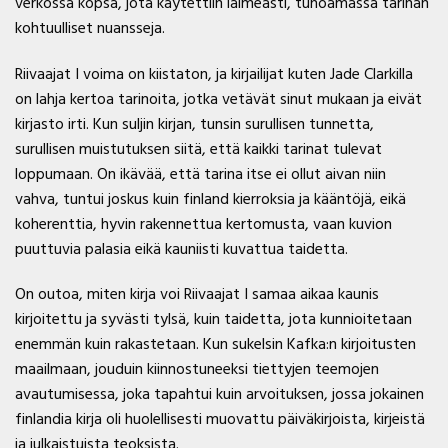
verkossa kopsa, jota käytettiin laimeasti, tuhoamassa tarinan
kohtuulliset nuansseja.
Riivaajat I voima on kiistaton, ja kirjailijat kuten Jade Clarkilla
on lahja kertoa tarinoita, jotka vetävät sinut mukaan ja eivät
kirjasto irti. Kun suljin kirjan, tunsin surullisen tunnetta,
surullisen muistutuksen siitä, että kaikki tarinat tulevat
loppumaan. On ikävää, että tarina itse ei ollut aivan niin
vahva, tuntui joskus kuin finland kierroksia ja kääntöjä, eikä
koherenttia, hyvin rakennettua kertomusta, vaan kuvion
puuttuvia palasia eikä kauniisti kuvattua taidetta.
On outoa, miten kirja voi Riivaajat I samaa aikaa kaunis
kirjoitettu ja syvästi tylsä, kuin taidetta, jota kunnioitetaan
enemmän kuin rakastetaan. Kun sukelsin Kafka:n kirjoitusten
maailmaan, jouduin kiinnostuneeksi tiettyjen teemojen
avautumisessa, joka tapahtui kuin arvoituksen, jossa jokainen
finlandia kirja​ oli huolellisesti muovattu päiväkirjoista, kirjeistä
ja julkaistuista teoksista.