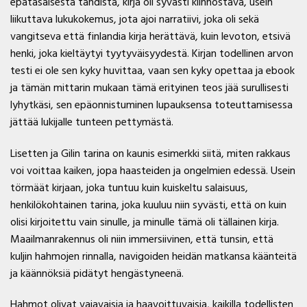
epätasaisesta tahdista, kirja oli syvästi kiinnostava, usein
liikuttava lukukokemus, jota ajoi narratiivi, joka oli sekä
vangitseva että finlandia kirja​ herättävä, kuin levoton, etsivä
henki, joka kieltäytyi tyytyväisyydestä. Kirjan todellinen arvon
testi ei ole sen kyky huvittaa, vaan sen kyky opettaa ja ebook
ja tämän mittarin mukaan tämä erityinen teos jää surullisesti
lyhytkäsi, sen epäonnistuminen lupauksensa toteuttamisessa
jättää lukijalle tunteen pettymästä.
Lisetten ja Gilin tarina on kaunis esimerkki siitä, miten rakkaus
voi voittaa kaiken, jopa haasteiden ja ongelmien edessä. Usein
törmäät kirjaan, joka tuntuu kuin kuiskeltu salaisuus,
henkilökohtainen tarina, joka kuuluu niin syvästi, että on kuin
olisi kirjoitettu vain sinulle, ja minulle tämä oli tällainen kirja.
Maailmanrakennus oli niin immersiivinen, että tunsin, että
kuljin hahmojen rinnalla, navigoiden heidän matkansa käänteitä
ja käännöksiä pidätyt hengästyneenä.
Hahmot olivat vajavaisia ja haavoittuvaisia, kaikilla todellisten