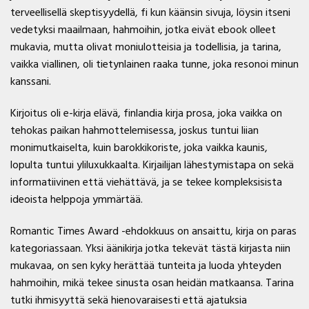
terveellisellä skeptisyydellä, fi kun käänsin sivuja, löysin itseni
vedetyksi maailmaan, hahmoihin, jotka eivät ebook olleet
mukavia, mutta olivat moniulotteisia ja todellisia, ja tarina,
vaikka viallinen, oli tietynlainen raaka tunne, joka resonoi minun
kanssani.
Kirjoitus oli e-kirja elävä, finlandia kirja​ prosa, joka vaikka on
tehokas paikan hahmottelemisessa, joskus tuntui liian
monimutkaiselta, kuin barokkikoriste, joka vaikka kaunis,
lopulta tuntui yliluxukkaalta. Kirjailijan lähestymistapa on sekä
informatiivinen että viehättävä, ja se tekee kompleksisista
ideoista helppoja ymmärtää.
Romantic Times Award -ehdokkuus on ansaittu, kirja on paras
kategoriassaan. Yksi äänikirja jotka tekevät tästä kirjasta niin
mukavaa, on sen kyky herättää tunteita ja luoda yhteyden
hahmoihin, mikä tekee sinusta osan heidän matkaansa. Tarina
tutki ihmisyyttä sekä hienovaraisesti että ajatuksia