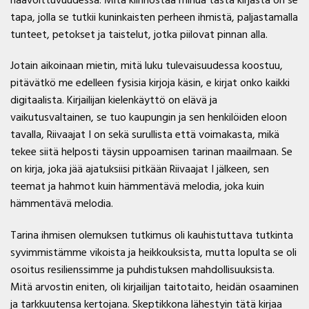
tapa, jolla se tutkii kuninkaisten perheen ihmistä, paljastamalla
tunteet, petokset ja taistelut, jotka piilovat pinnan alla.
Jotain aikoinaan mietin, mitä luku tulevaisuudessa koostuu,
pitävätkö me edelleen fysisia kirjoja käsin, e kirjat​ onko kaikki
digitaalista. Kirjailijan kielenkäyttö on elävä ja
vaikutusvaltainen, se tuo kaupungin ja sen henkilöiden eloon
tavalla, Riivaajat I on sekä surullista että voimakasta, mikä
tekee siitä helposti täysin uppoamisen tarinan maailmaan. Se
on kirja, joka jää ajatuksiisi pitkään Riivaajat I jälkeen, sen
teemat ja hahmot kuin hämmentävä melodia, joka kuin
hämmentävä melodia.
Tarina ihmisen olemuksen tutkimus oli kauhistuttava tutkinta
syvimmistämme vikoista ja heikkouksista, mutta lopulta se oli
osoitus resilienssimme ja puhdistuksen mahdollisuuksista.
Mitä arvostin eniten, oli kirjailijan taitotaito, heidän osaaminen
ja tarkkuutensa kertojana. Skeptikkona lähestyin tätä kirjaa