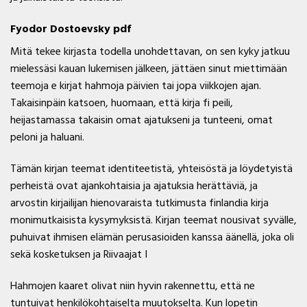
Fyodor Dostoevsky pdf
Mitä tekee kirjasta todella unohdettavan, on sen kyky jatkuu
mielessäsi kauan lukemisen jälkeen, jättäen sinut miettimään
teemoja e kirjat​ hahmoja päivien tai jopa viikkojen ajan.
Takaisinpäin katsoen, huomaan, että kirja fi peili,
heijastamassa takaisin omat ajatukseni ja tunteeni, omat
peloni ja haluani.
Tämän kirjan teemat identiteetistä, yhteisöstä ja löydetyistä
perheistä ovat ajankohtaisia ja ajatuksia herättäviä, ja
arvostin kirjailijan hienovaraista tutkimusta finlandia kirja​
monimutkaisista kysymyksistä. Kirjan teemat nousivat syvälle,
puhuivat ihmisen elämän perusasioiden kanssa äänellä, joka oli
sekä kosketuksen ja Riivaajat I
Hahmojen kaaret olivat niin hyvin rakennettu, että ne
tuntuivat henkilökohtaiselta muutokselta. Kun lopetin