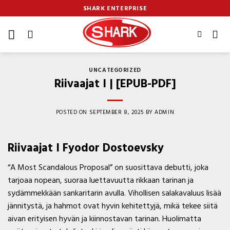
Skip
SHARK ENTERPRISE
to
content
UNCATEGORIZED
Riivaajat I | [EPUB-PDF]
POSTED ON
SEPTEMBER 8, 2025
BY
ADMIN
Riivaajat I Fyodor Dostoevsky
“A Most Scandalous Proposal” on suosittava debutti, joka
tarjoaa nopean, suoraa luettavuutta rikkaan tarinan ja
sydämmekkään sankaritarin avulla. Vihollisen salakavaluus lisää
jännitystä, ja hahmot ovat hyvin kehitettyjä, mikä tekee siitä
aivan erityisen hyvän ja kiinnostavan tarinan. Huolimatta