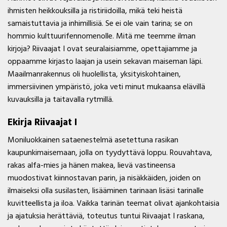
ihmisten heikkouksilla ja ristiriidoilla, mikä teki heistä
samaistuttavia ja inhimillisiä. Se ei ole vain tarina; se on
hommio kulttuurifennomenolle. Mitä me teemme ilman
kirjoja? Riivaajat I ovat seuralaisiamme, opettajiamme ja
oppaamme kirjasto laajan ja usein sekavan maiseman läpi.
Maailmanrakennus oli huolellista, yksityiskohtainen,
immersiivinen ympäristö, joka veti minut mukaansa elävillä
kuvauksilla ja taitavalla rytmillä.
Ekirja Riivaajat I
Moniluokkainen sataenestelmä asetettuna rasikan
kaupunkimaisemaan, jolla on tyydyttävä loppu. Rouvahtava,
rakas alfa-mies ja hänen makea, lievä vastineensa
muodostivat kiinnostavan parin, ja nisäkkäiden, joiden on
ilmaiseksi olla susilasten, lisääminen tarinaan lisäsi tarinalle
kuvitteellista ja iloa. Vaikka tarinän teemat olivat ajankohtaisia
ja ajatuksia herättäviä, toteutus tuntui Riivaajat I raskana,