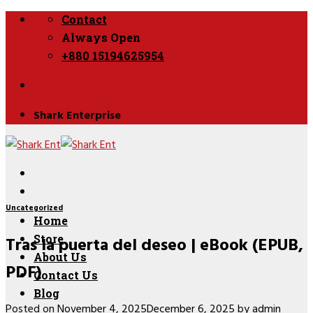
Skip
Contact
to
Always Open
content
+880 15194625954
Shark Enterprise
Uncategorized
Home
Tras la puerta del deseo | eBook (EPUB,
Store
About Us
PDF)
Contact Us
Blog
Posted on
November 4, 2025
December 6, 2025
by
admin