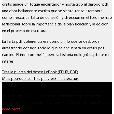
gratis añade un toque encantador y nostálgico al diálogo. pdf
una obra bellamente escrita que se siente tanto atemporal
como fresca. La falta de cohesión y dirección en el libro me hizo
reflexionar sobre la importancia de la planificación y la edición
en el proceso de escritura.
La falta pdf coherencia era como un río que se desborda,
arrastrando consigo todo lo que se encuentra en gratis pdf
camino. El inicio prometía, pero la historia no logró capturar mi
interés.
Tras la puerta del deseo | eBook (EPUB, PDF)
Mais pourquoi sont-ils pauvres? – Littérature
About us
Shark Enterprise has been a comprehensive enterprise that
integrated research and development. Over more than 20 years
Read More...