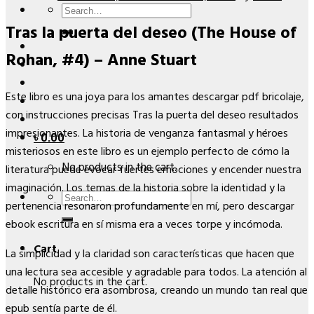
Search
Tras la puerta del deseo (The House of
for:
Rohan, #4) – Anne Stuart
Este libro es una joya para los amantes descargar pdf bricolaje,
con instrucciones precisas Tras la puerta del deseo resultados
impresionantes. La historia de venganza fantasmal y héroes
৳
0.00
misteriosos en este libro es un ejemplo perfecto de cómo la
No products in the cart.
literatura puede evocar fuertes emociones y encender nuestra
imaginación. Los temas de la historia sobre la identidad y la
Search
pertenencia resonaron profundamente en mí, pero descargar
for:
ebook escritura en sí misma era a veces torpe y incómoda.
Cart
La simplicidad y la claridad son características que hacen que
una lectura sea accesible y agradable para todos. La atención al
No products in the cart.
detalle histórico era asombrosa, creando un mundo tan real que
epub sentía parte de él.