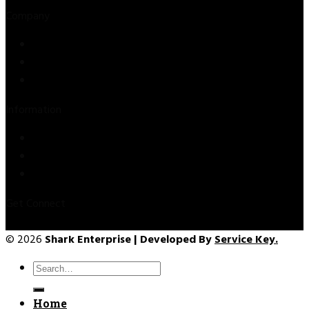
Company
Store
About Us
Contact Us
Information
Privacy Policy
Refund & Returns
Terms & Conditions
Get Connect
© 2026
Shark Enterprise | Developed By
Service Key.
Search
for:
Home