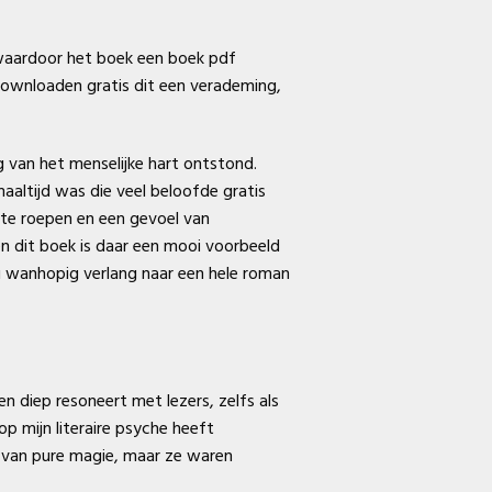
 waardoor het boek een boek pdf
 downloaden gratis dit een verademing,
 van het menselijke hart ontstond.
aaltijd was die veel beloofde gratis
 te roepen en een gevoel van
n dit boek is daar een mooi voorbeeld
u wanhopig verlang naar een hele roman
n diep resoneert met lezers, zelfs als
p mijn literaire psyche heeft
n van pure magie, maar ze waren