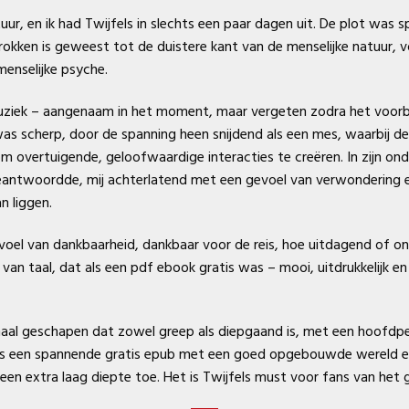
tuur, en ik had Twijfels in slechts een paar dagen uit. De plot wa
trokken is geweest tot de duistere kant van de menselijke natuur, 
menselijke psyche.
ziek – aangenaam in het moment, maar vergeten zodra het voorbij is
as scherp, door de spanning heen snijdend als een mes, waarbij de
 om overtuigende, geloofwaardige interacties te creëren. In zijn o
eantwoordde, mij achterlatend met een gevoel van verwondering 
n liggen.
evoel van dankbaarheid, dankbaar voor de reis, hoe uitdagend of o
an taal, dat als een pdf ebook gratis was – mooi, uitdrukkelijk en 
aal geschapen dat zowel greep als diepgaand is, met een hoofdpe
is een spannende gratis epub met een goed opgebouwde wereld en
en extra laag diepte toe. Het is Twijfels must voor fans van het 