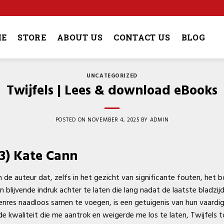
4
E
STORE
ABOUT US
CONTACT US
BLOG
UNCATEGORIZED
Twijfels | Lees & download eBooks
POSTED ON
NOVEMBER 4, 2025
BY
ADMIN
#3) Kate Cann
 de auteur dat, zelfs in het gezicht van significante fouten, het 
 blijvende indruk achter te laten die lang nadat de laatste bladz
res naadloos samen te voegen, is een getuigenis van hun vaardighe
nde kwaliteit die me aantrok en weigerde me los te laten, Twijfels