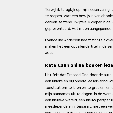
Terwijl ik terugkijk op mijn leeservari
te roepen, wat een bewijs is van ebooks
denken zettend Twijfels ik dieper in de
gepresenteerd. Het is een aangrijpende v
Evangeline Anderson heeft zichzelf ov
maken het een opvallende titel in de ser
actie.
Kate Cann online boeken lez
Het feit dat Fireseed One door de auteur
een unieke en bijzondere leeservaring w
toestaat om te leren en te groeien, en 
mijn aannames uit te dagen. In de werel
een nieuwe wereld, een nieuw perspectie
meeslepende en intense rit, met een ver
verrassen, om risico’s te nemen en gren