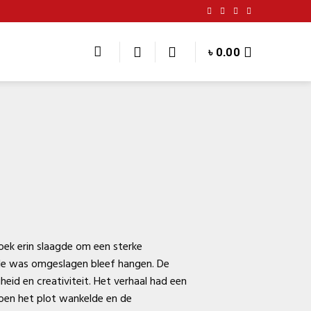
৳
0.00
boek erin slaagde om een sterke
ijde was omgeslagen bleef hangen. De
id en creativiteit. Het verhaal had een
 toen het plot wankelde en de