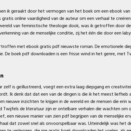
ng, ben ik geraakt door het vermogen van het boek om een ebook va
 gratis online vaardigheid van de auteur om een verhaal te creëren 
 wereld van feministische theologie dook, was ik getroffen door d
erkenning van de menselijke conditie, zij het één die door een lab
ertroffen met ebook gratis pdf nieuwste roman. De emotionele d
ie. De boek pdf downloaden is een frisse wind in het genre, met Twi
en
 zelf is geïllustreerd, voegt een extra laag diepgang en creativit
ordt. Ik denk dat dat een van de dingen is die ik het meest liefhe
om nieuwe inzichten te krijgen in de wereld en de mensen die erin 
d Twijfels de literatuur zijn er ontelbare verhalen die wachten om
f, een nieuwe manier van zien pdf begrijpen van de menselijke erv
haal dat zowel snel als onvoorspelbaar was. Uiteindelijk was het 
zen te verleggen, die me gratis boek downloaden liet voelen, als e