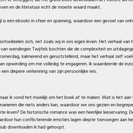
ven en de literatuur echt de moeite waard maakt.
jl is een ebooks in sfeer en spanning, waardoor een gevoel van onhei
ontwikkelen zich, net zoals wij in ons eigen leven. Het verhaal va
ol van wendingen Twijfels bochten die de complexiteit en uitdagin
n zomerdag, kalmerend en geruststellend, maar het verhaal zelf voel
 aan opwinding om me volledig te engageren. Ik waardeerde de inzi
en diepere verkenning van zijn persoonlijke reis.
 maar ik vond het moeilijk om het boek af te maken. Wat is het aan 
 manieren die niets anders kan, waardoor we ons gezien en begre
echte leven? De historische romance was een heerlijke leeservaring.
rdoor hun conflicterende emoties lagen diepte toevoegen aan het 
epub downloaden ik had gehoopt.