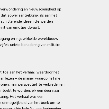
n verwondering en nieuwsgierigheid op
dat zowel aantrekkelijk als aan het
e schitterende ideeën die werden
yrint van emoties dwaalt.
iepgang en ingewikkelde wereldbouw
jfels unieke benadering van militaire
eit toe aan het verhaal, waardoor het
b aan lezen – de manier waarop het me
wonen, mijn perspectief te verbreden en
 ontdekt te worden, elk een deur naar
aring. Het verhaal was een
de onmogelijkheid van het boek om te
en onvervulde belofte, een herinnering