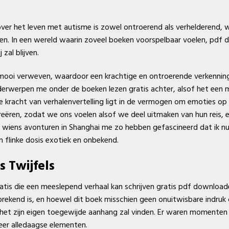
 over het leven met autisme is zowel ontroerend als verhelderend,
jden. In een wereld waarin zoveel boeken voorspelbaar voelen, pdf
 zal blijven.
mooi verweven, waardoor een krachtige en ontroerende verkenning
derwerpen me onder de boeken lezen gratis achter, alsof het een m
e kracht van verhalenvertelling ligt in de vermogen om emoties op
ëren, zodat we ons voelen alsof we deel uitmaken van hun reis, e
e, wiens avonturen in Shanghai me zo hebben gefascineerd dat ik n
n flinke dosis exotiek en onbekend.
s Twijfels
ratis die een meeslepend verhaal kan schrijven gratis pdf downloade
rekend is, en hoewel dit boek misschien geen onuitwisbare indruk o
at het zijn eigen toegewijde aanhang zal vinden. Er waren momente
er alledaagse elementen.