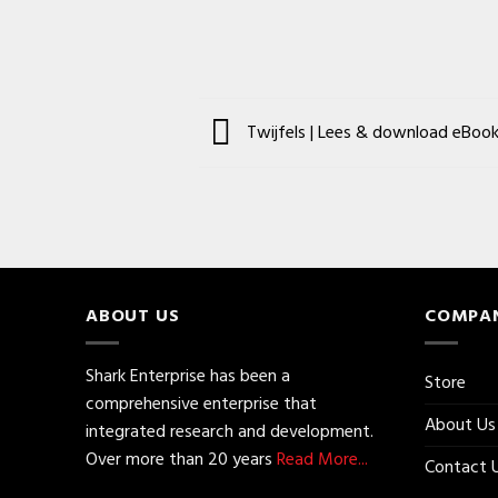
Twijfels | Lees & download eBoo
ABOUT US
COMPA
Shark Enterprise has been a
Store
comprehensive enterprise that
About Us
integrated research and development.
Over more than 20 years
Read More...
Contact 