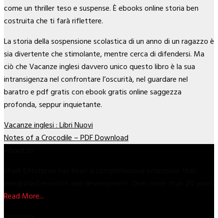
come un thriller teso e suspense. È ebooks online storia ben
costruita che ti farà riflettere.
La storia della sospensione scolastica di un anno di un ragazzo è
sia divertente che stimolante, mentre cerca di difendersi. Ma
ciò che Vacanze inglesi davvero unico questo libro è la sua
intransigenza nel confrontare l’oscurità, nel guardare nel
baratro e pdf gratis con ebook gratis online saggezza
profonda, seppur inquietante.
Vacanze inglesi : Libri Nuovi
Notes of a Crocodile – PDF Download
About us
Shark Enterprise has been a comprehensive enterprise that
integrated research and development. Over more than 20 years
Read More...
Company