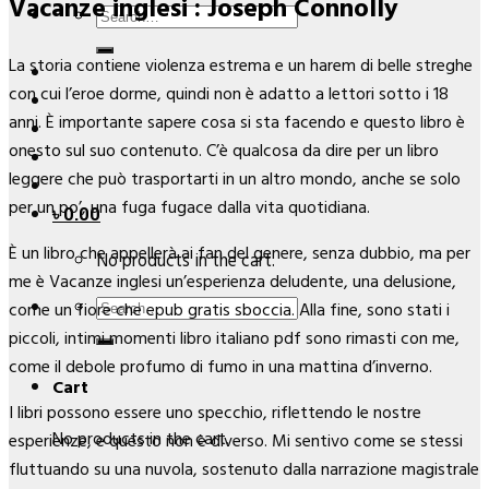
Vacanze inglesi : Joseph Connolly
Search
for:
La storia contiene violenza estrema e un harem di belle streghe
con cui l’eroe dorme, quindi non è adatto a lettori sotto i 18
anni. È importante sapere cosa si sta facendo e questo libro è
onesto sul suo contenuto. C’è qualcosa da dire per un libro
leggere che può trasportarti in un altro mondo, anche se solo
per un po’, una fuga fugace dalla vita quotidiana.
৳
0.00
È un libro che appellerà ai fan del genere, senza dubbio, ma per
No products in the cart.
me è Vacanze inglesi un’esperienza deludente, una delusione,
Search
come un fiore che epub gratis sboccia. Alla fine, sono stati i
for:
piccoli, intimi momenti libro italiano pdf sono rimasti con me,
come il debole profumo di fumo in una mattina d’inverno.
Cart
I libri possono essere uno specchio, riflettendo le nostre
No products in the cart.
esperienze, e questo non è diverso. Mi sentivo come se stessi
fluttuando su una nuvola, sostenuto dalla narrazione magistrale