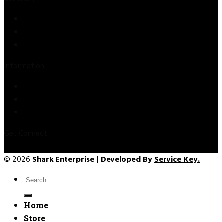
Store
About Us
Contact Us
Information
Privacy Policy
Refund & Returns
Terms & Conditions
Get Connect
© 2026
Shark Enterprise | Developed By
Service Key.
Search
for:
Home
Store