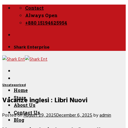
Skip
Contact
to
Always Open
content
+880 15194625954
Shark Enterprise
Uncategorized
Home
Vacanze inglesi : Libri Nuovi
Store
About Us
Contact Us
Posted on
August 29, 2025
December 6, 2025
by
admin
Blog